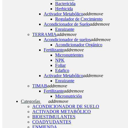
Bactericida
Herbicida
Activador Metabólico
add
remove
Regulador de Crecimiento
Acondicionador de Suelo
add
remove
Enraizante
TERRAMIA
add
remove
Acondicionador de suelos
add
remove
Acondicionador Orgánico
Fertilizante
add
remove
Micronutrientes
NPK
Foliar
Edafico
Activador Metabólico
add
remove
Enraizante
TIMAB
add
remove
Fertilizante
add
remove
Micronutrición
Categorías
add
remove
ACONDICIONADOR DE SUELO
ACTIVADOR METABÓLICO
BIOESTIMULANTES
COADYUDANTES
ENMIENDA