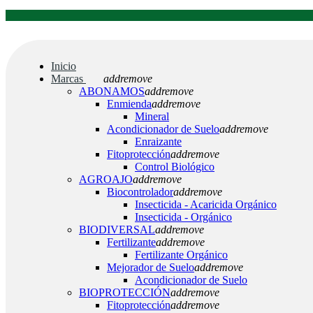
Inicio
Marcas
add
remove
ABONAMOS
add
remove
Enmienda
add
remove
Mineral
Acondicionador de Suelo
add
remove
Enraizante
Fitoprotección
add
remove
Control Biológico
AGROAJO
add
remove
Biocontrolador
add
remove
Insecticida - Acaricida Orgánico
Insecticida - Orgánico
BIODIVERSAL
add
remove
Fertilizante
add
remove
Fertilizante Orgánico
Mejorador de Suelo
add
remove
Acondicionador de Suelo
BIOPROTECCIÓN
add
remove
Fitoprotección
add
remove