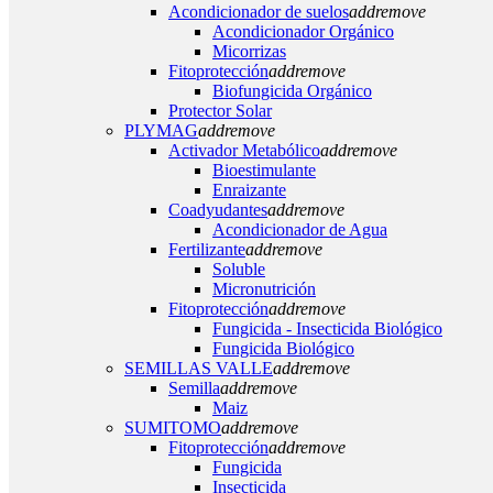
Acondicionador de suelos
add
remove
Acondicionador Orgánico
Micorrizas
Fitoprotección
add
remove
Biofungicida Orgánico
Protector Solar
PLYMAG
add
remove
Activador Metabólico
add
remove
Bioestimulante
Enraizante
Coadyudantes
add
remove
Acondicionador de Agua
Fertilizante
add
remove
Soluble
Micronutrición
Fitoprotección
add
remove
Fungicida - Insecticida Biológico
Fungicida Biológico
SEMILLAS VALLE
add
remove
Semilla
add
remove
Maiz
SUMITOMO
add
remove
Fitoprotección
add
remove
Fungicida
Insecticida