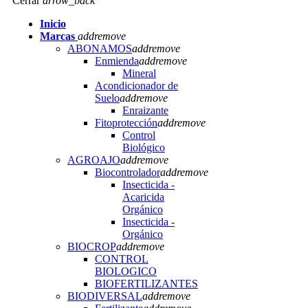
Cerrar
arrow_back
Inicio
Marcas
add
remove
ABONAMOS
add
remove
Enmienda
add
remove
Mineral
Acondicionador de
Suelo
add
remove
Enraizante
Fitoprotección
add
remove
Control
Biológico
AGROAJO
add
remove
Biocontrolador
add
remove
Insecticida -
Acaricida
Orgánico
Insecticida -
Orgánico
BIOCROP
add
remove
CONTROL
BIOLOGICO
BIOFERTILIZANTES
BIODIVERSAL
add
remove