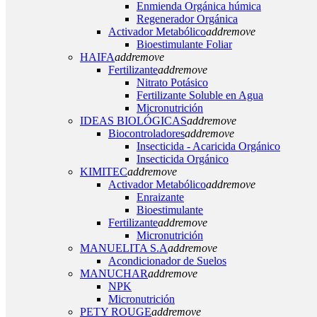
Enmienda Orgánica húmica
Regenerador Orgánica
Activador Metabólico
add
remove
Bioestimulante Foliar
HAIFA
add
remove
Fertilizante
add
remove
Nitrato Potásico
Fertilizante Soluble en Agua
Micronutrición
IDEAS BIOLÓGICAS
add
remove
Biocontroladores
add
remove
Insecticida - Acaricida Orgánico
Insecticida Orgánico
KIMITEC
add
remove
Activador Metabólico
add
remove
Enraizante
Bioestimulante
Fertilizante
add
remove
Micronutrición
MANUELITA S.A
add
remove
Acondicionador de Suelos
MANUCHAR
add
remove
NPK
Micronutrición
PETY ROUGE
add
remove