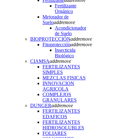
Fertilizante
add
remove
Fertilizante
Orgánico
Mejorador de
Suelo
add
remove
Acondicionador
de Suelo
BIOPROTECCIÓN
add
remove
Fitoprotección
add
remove
Insecticida
Biológico
CIAMSA
add
remove
FERTILIZANTES
SIMPLES
MEZCLAS FISICAS
INNOVACION
AGRICOLA
COMPLEJOS
GRANULARES
DUNGER
add
remove
FERTILIZANTES
EDAFICOS
FERTILIZANTES
HIDROSOLUBLES
FOLIARES