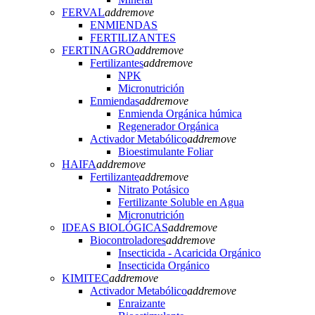
FERVAL
add
remove
ENMIENDAS
FERTILIZANTES
FERTINAGRO
add
remove
Fertilizantes
add
remove
NPK
Micronutrición
Enmiendas
add
remove
Enmienda Orgánica húmica
Regenerador Orgánica
Activador Metabólico
add
remove
Bioestimulante Foliar
HAIFA
add
remove
Fertilizante
add
remove
Nitrato Potásico
Fertilizante Soluble en Agua
Micronutrición
IDEAS BIOLÓGICAS
add
remove
Biocontroladores
add
remove
Insecticida - Acaricida Orgánico
Insecticida Orgánico
KIMITEC
add
remove
Activador Metabólico
add
remove
Enraizante