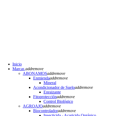
Inicio
Marcas
add
remove
ABONAMOS
add
remove
Enmienda
add
remove
Mineral
Acondicionador de Suelo
add
remove
Enraizante
Fitoprotección
add
remove
Control Biológico
AGROAJO
add
remove
Biocontrolador
add
remove
Insecticida - Acaricida Orgánico