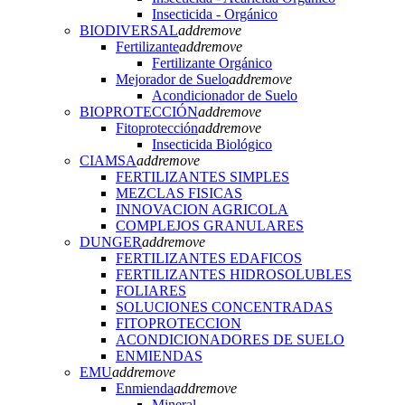
Insecticida - Orgánico
BIODIVERSAL
add
remove
Fertilizante
add
remove
Fertilizante Orgánico
Mejorador de Suelo
add
remove
Acondicionador de Suelo
BIOPROTECCIÓN
add
remove
Fitoprotección
add
remove
Insecticida Biológico
CIAMSA
add
remove
FERTILIZANTES SIMPLES
MEZCLAS FISICAS
INNOVACION AGRICOLA
COMPLEJOS GRANULARES
DUNGER
add
remove
FERTILIZANTES EDAFICOS
FERTILIZANTES HIDROSOLUBLES
FOLIARES
SOLUCIONES CONCENTRADAS
FITOPROTECCION
ACONDICIONADORES DE SUELO
ENMIENDAS
EMU
add
remove
Enmienda
add
remove
Mineral