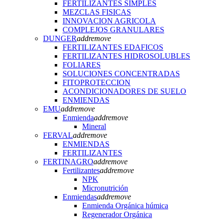
FERTILIZANTES SIMPLES
MEZCLAS FISICAS
INNOVACION AGRICOLA
COMPLEJOS GRANULARES
DUNGER
add
remove
FERTILIZANTES EDAFICOS
FERTILIZANTES HIDROSOLUBLES
FOLIARES
SOLUCIONES CONCENTRADAS
FITOPROTECCION
ACONDICIONADORES DE SUELO
ENMIENDAS
EMU
add
remove
Enmienda
add
remove
Mineral
FERVAL
add
remove
ENMIENDAS
FERTILIZANTES
FERTINAGRO
add
remove
Fertilizantes
add
remove
NPK
Micronutrición
Enmiendas
add
remove
Enmienda Orgánica húmica
Regenerador Orgánica