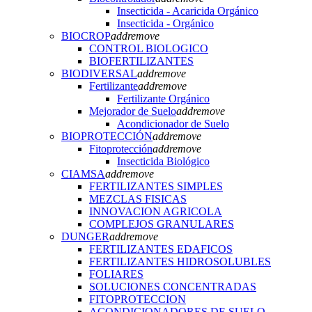
Insecticida - Acaricida Orgánico
Insecticida - Orgánico
BIOCROP
add
remove
CONTROL BIOLOGICO
BIOFERTILIZANTES
BIODIVERSAL
add
remove
Fertilizante
add
remove
Fertilizante Orgánico
Mejorador de Suelo
add
remove
Acondicionador de Suelo
BIOPROTECCIÓN
add
remove
Fitoprotección
add
remove
Insecticida Biológico
CIAMSA
add
remove
FERTILIZANTES SIMPLES
MEZCLAS FISICAS
INNOVACION AGRICOLA
COMPLEJOS GRANULARES
DUNGER
add
remove
FERTILIZANTES EDAFICOS
FERTILIZANTES HIDROSOLUBLES
FOLIARES
SOLUCIONES CONCENTRADAS
FITOPROTECCION
ACONDICIONADORES DE SUELO