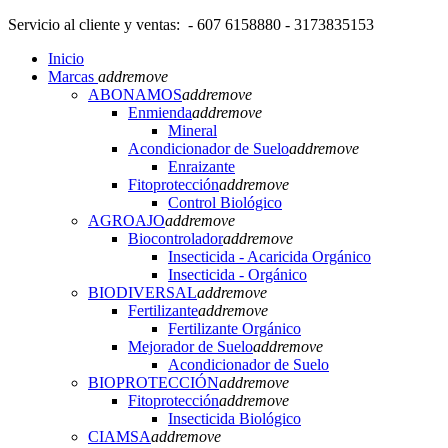
Servicio al cliente y ventas: - 607 6158880 - 3173835153
Inicio
Marcas
add
remove
ABONAMOS
add
remove
Enmienda
add
remove
Mineral
Acondicionador de Suelo
add
remove
Enraizante
Fitoprotección
add
remove
Control Biológico
AGROAJO
add
remove
Biocontrolador
add
remove
Insecticida - Acaricida Orgánico
Insecticida - Orgánico
BIODIVERSAL
add
remove
Fertilizante
add
remove
Fertilizante Orgánico
Mejorador de Suelo
add
remove
Acondicionador de Suelo
BIOPROTECCIÓN
add
remove
Fitoprotección
add
remove
Insecticida Biológico
CIAMSA
add
remove