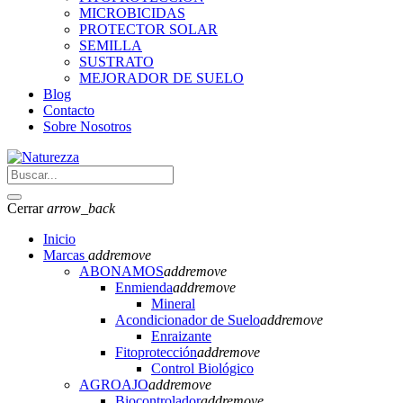
MICROBICIDAS
PROTECTOR SOLAR
SEMILLA
SUSTRATO
MEJORADOR DE SUELO
Blog
Contacto
Sobre Nosotros
Cerrar
arrow_back
Inicio
Marcas
add
remove
ABONAMOS
add
remove
Enmienda
add
remove
Mineral
Acondicionador de Suelo
add
remove
Enraizante
Fitoprotección
add
remove
Control Biológico
AGROAJO
add
remove
Biocontrolador
add
remove