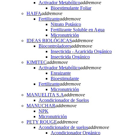
Activador Metabólico
add
remove
Bioestimulante Foliar
HAIFA
add
remove
Fertilizante
add
remove
Nitrato Potásico
Fertilizante Soluble en Agua
Micronutrición
IDEAS BIOLÓGICAS
add
remove
Biocontroladores
add
remove
Insecticida - Acaricida Orgánico
Insecticida Orgánico
KIMITEC
add
remove
Activador Metabólico
add
remove
Enraizante
Bioestimulante
Fertilizante
add
remove
Micronutrición
MANUELITA S.A
add
remove
Acondicionador de Suelos
MANUCHAR
add
remove
NPK
Micronutrición
PETY ROUGE
add
remove
Acondicionador de suelos
add
remove
Acondicionador Orgánico