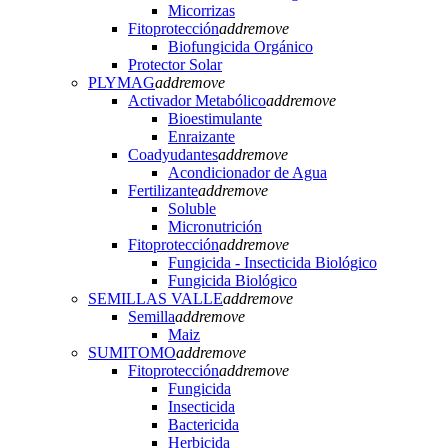
Micorrizas
Fitoprotección
add
remove
Biofungicida Orgánico
Protector Solar
PLYMAG
add
remove
Activador Metabólico
add
remove
Bioestimulante
Enraizante
Coadyudantes
add
remove
Acondicionador de Agua
Fertilizante
add
remove
Soluble
Micronutrición
Fitoprotección
add
remove
Fungicida - Insecticida Biológico
Fungicida Biológico
SEMILLAS VALLE
add
remove
Semilla
add
remove
Maiz
SUMITOMO
add
remove
Fitoprotección
add
remove
Fungicida
Insecticida
Bactericida
Herbicida