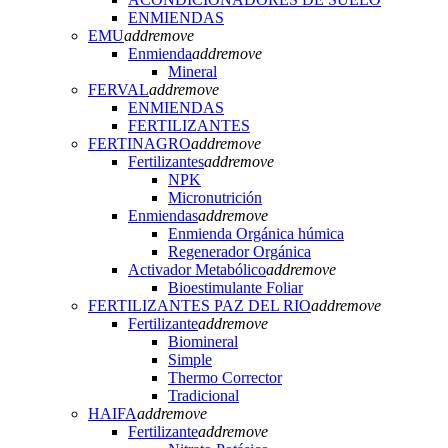
ENMIENDAS
EMU
add
remove
Enmienda
add
remove
Mineral
FERVAL
add
remove
ENMIENDAS
FERTILIZANTES
FERTINAGRO
add
remove
Fertilizantes
add
remove
NPK
Micronutrición
Enmiendas
add
remove
Enmienda Orgánica húmica
Regenerador Orgánica
Activador Metabólico
add
remove
Bioestimulante Foliar
FERTILIZANTES PAZ DEL RIO
add
remove
Fertilizante
add
remove
Biomineral
Simple
Thermo Corrector
Tradicional
HAIFA
add
remove
Fertilizante
add
remove