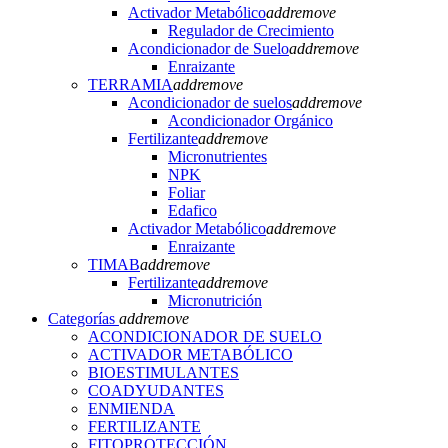
Activador Metabólico
add
remove
Regulador de Crecimiento
Acondicionador de Suelo
add
remove
Enraizante
TERRAMIA
add
remove
Acondicionador de suelos
add
remove
Acondicionador Orgánico
Fertilizante
add
remove
Micronutrientes
NPK
Foliar
Edafico
Activador Metabólico
add
remove
Enraizante
TIMAB
add
remove
Fertilizante
add
remove
Micronutrición
Categorías
add
remove
ACONDICIONADOR DE SUELO
ACTIVADOR METABÓLICO
BIOESTIMULANTES
COADYUDANTES
ENMIENDA
FERTILIZANTE
FITOPROTECCIÓN