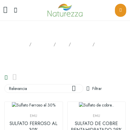
Mineral
Inicio
Productos
EMU
Enmienda
Mineral

Relevancia
Filtrar
EMU
EMU
SULFATO FERROSO AL
SULFATO DE COBRE
30%
PENTAHIDRATADO 25%