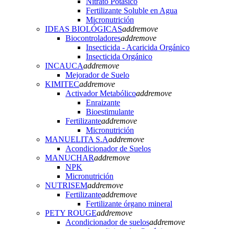
Nitrato Potásico
Fertilizante Soluble en Agua
Micronutrición
IDEAS BIOLÓGICAS
add
remove
Biocontroladores
add
remove
Insecticida - Acaricida Orgánico
Insecticida Orgánico
INCAUCA
add
remove
Mejorador de Suelo
KIMITEC
add
remove
Activador Metabólico
add
remove
Enraizante
Bioestimulante
Fertilizante
add
remove
Micronutrición
MANUELITA S.A
add
remove
Acondicionador de Suelos
MANUCHAR
add
remove
NPK
Micronutrición
NUTRISEM
add
remove
Fertilizante
add
remove
Fertilizante órgano mineral
PETY ROUGE
add
remove
Acondicionador de suelos
add
remove