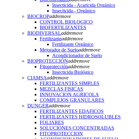
Insecticida - Acaricida Orgánico
Insecticida - Orgánico
BIOCROP
add
remove
CONTROL BIOLOGICO
BIOFERTILIZANTES
BIODIVERSAL
add
remove
Fertilizante
add
remove
Fertilizante Orgánico
Mejorador de Suelo
add
remove
Acondicionador de Suelo
BIOPROTECCIÓN
add
remove
Fitoprotección
add
remove
Insecticida Biológico
CIAMSA
add
remove
FERTILIZANTES SIMPLES
MEZCLAS FISICAS
INNOVACION AGRICOLA
COMPLEJOS GRANULARES
DUNGER
add
remove
FERTILIZANTES EDAFICOS
FERTILIZANTES HIDROSOLUBLES
FOLIARES
SOLUCIONES CONCENTRADAS
FITOPROTECCION