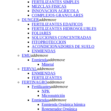
FERTILIZANTES SIMPLES
MEZCLAS FISICAS
INNOVACION AGRICOLA
COMPLEJOS GRANULARES
DUNGER
add
remove
FERTILIZANTES EDAFICOS
FERTILIZANTES HIDROSOLUBLES
FOLIARES
SOLUCIONES CONCENTRADAS
FITOPROTECCION
ACONDICIONADORES DE SUELO
ENMIENDAS
EMU
add
remove
Enmienda
add
remove
Mineral
FERVAL
add
remove
ENMIENDAS
FERTILIZANTES
FERTINAGRO
add
remove
Fertilizantes
add
remove
NPK
Micronutrición
Enmiendas
add
remove
Enmienda Orgánica húmica
Regenerador Orgánica