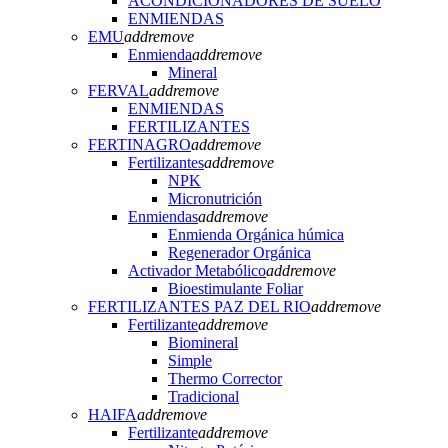
ACONDICIONADORES DE SUELO
ENMIENDAS
EMU
add
remove
Enmienda
add
remove
Mineral
FERVAL
add
remove
ENMIENDAS
FERTILIZANTES
FERTINAGRO
add
remove
Fertilizantes
add
remove
NPK
Micronutrición
Enmiendas
add
remove
Enmienda Orgánica húmica
Regenerador Orgánica
Activador Metabólico
add
remove
Bioestimulante Foliar
FERTILIZANTES PAZ DEL RIO
add
remove
Fertilizante
add
remove
Biomineral
Simple
Thermo Corrector
Tradicional
HAIFA
add
remove
Fertilizante
add
remove