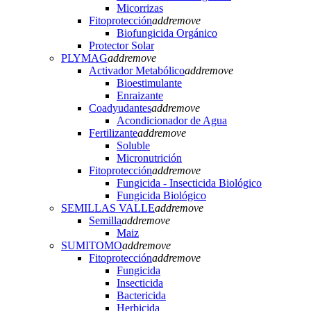
Micorrizas
Fitoprotección
add
remove
Biofungicida Orgánico
Protector Solar
PLYMAG
add
remove
Activador Metabólico
add
remove
Bioestimulante
Enraizante
Coadyudantes
add
remove
Acondicionador de Agua
Fertilizante
add
remove
Soluble
Micronutrición
Fitoprotección
add
remove
Fungicida - Insecticida Biológico
Fungicida Biológico
SEMILLAS VALLE
add
remove
Semilla
add
remove
Maiz
SUMITOMO
add
remove
Fitoprotección
add
remove
Fungicida
Insecticida
Bactericida
Herbicida