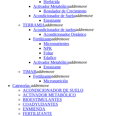
Herbicida
Activador Metabólico
add
remove
Regulador de Crecimiento
Acondicionador de Suelo
add
remove
Enraizante
TERRAMIA
add
remove
Acondicionador de suelos
add
remove
Acondicionador Orgánico
Fertilizante
add
remove
Micronutrientes
NPK
Foliar
Edafico
Activador Metabólico
add
remove
Enraizante
TIMAB
add
remove
Fertilizante
add
remove
Micronutrición
Categorías
add
remove
ACONDICIONADOR DE SUELO
ACTIVADOR METABÓLICO
BIOESTIMULANTES
COADYUDANTES
ENMIENDA
FERTILIZANTE