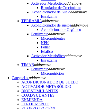
Activador Metabólico
add
remove
Regulador de Crecimiento
Acondicionador de Suelo
add
remove
Enraizante
TERRAMIA
add
remove
Acondicionador de suelos
add
remove
Acondicionador Orgánico
Fertilizante
add
remove
Micronutrientes
NPK
Foliar
Edafico
Activador Metabólico
add
remove
Enraizante
TIMAB
add
remove
Fertilizante
add
remove
Micronutrición
Categorías
add
remove
ACONDICIONADOR DE SUELO
ACTIVADOR METABÓLICO
BIOESTIMULANTES
COADYUDANTES
ENMIENDA
FERTILIZANTE
FITOPROTECCIÓN