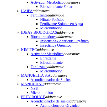
Activador Metabólico
add
remove
Bioestimulante Foliar
HAIFA
add
remove
Fertilizante
add
remove
Nitrato Potásico
Fertilizante Soluble en Agua
Micronutrición
IDEAS BIOLÓGICAS
add
remove
Biocontroladores
add
remove
Insecticida - Acaricida Orgánico
Insecticida Orgánico
KIMITEC
add
remove
Activador Metabólico
add
remove
Enraizante
Bioestimulante
Fertilizante
add
remove
Micronutrición
MANUELITA S.A
add
remove
Acondicionador de Suelos
MANUCHAR
add
remove
NPK
Micronutrición
PETY ROUGE
add
remove
Acondicionador de suelos
add
remove
Acondicionador Orgánico