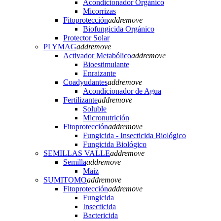
Acondicionador Orgánico
Micorrizas
Fitoprotección
add
remove
Biofungicida Orgánico
Protector Solar
PLYMAG
add
remove
Activador Metabólico
add
remove
Bioestimulante
Enraizante
Coadyudantes
add
remove
Acondicionador de Agua
Fertilizante
add
remove
Soluble
Micronutrición
Fitoprotección
add
remove
Fungicida - Insecticida Biológico
Fungicida Biológico
SEMILLAS VALLE
add
remove
Semilla
add
remove
Maiz
SUMITOMO
add
remove
Fitoprotección
add
remove
Fungicida
Insecticida
Bactericida