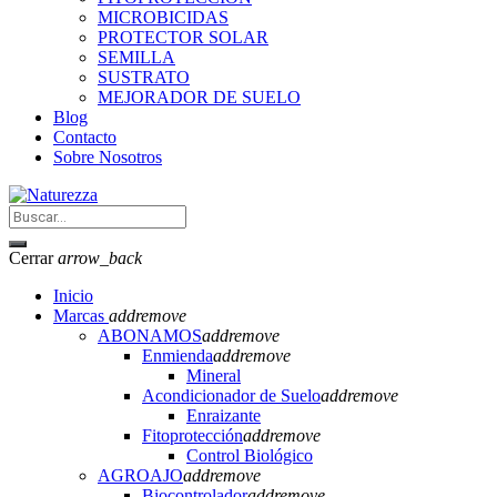
MICROBICIDAS
PROTECTOR SOLAR
SEMILLA
SUSTRATO
MEJORADOR DE SUELO
Blog
Contacto
Sobre Nosotros
Cerrar
arrow_back
Inicio
Marcas
add
remove
ABONAMOS
add
remove
Enmienda
add
remove
Mineral
Acondicionador de Suelo
add
remove
Enraizante
Fitoprotección
add
remove
Control Biológico
AGROAJO
add
remove
Biocontrolador
add
remove