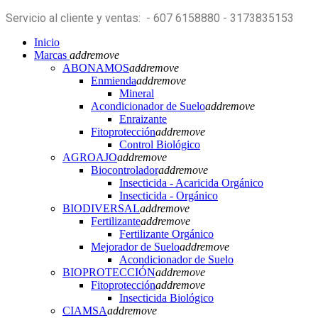
Servicio al cliente y ventas: - 607 6158880 - 3173835153
Inicio
Marcas
add
remove
ABONAMOS
add
remove
Enmienda
add
remove
Mineral
Acondicionador de Suelo
add
remove
Enraizante
Fitoprotección
add
remove
Control Biológico
AGROAJO
add
remove
Biocontrolador
add
remove
Insecticida - Acaricida Orgánico
Insecticida - Orgánico
BIODIVERSAL
add
remove
Fertilizante
add
remove
Fertilizante Orgánico
Mejorador de Suelo
add
remove
Acondicionador de Suelo
BIOPROTECCIÓN
add
remove
Fitoprotección
add
remove
Insecticida Biológico
CIAMSA
add
remove