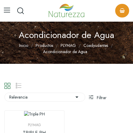
Acondicionador de Agua
Inicio
Productos
PLYMAG
Coadyudantes
Acondicionador de Agua

Relevancia
Filtrar
PLYMAG
TRIPLE PH