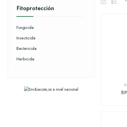
H
Fitoprotección
Fungicida
Insecticida
Bactericida
Herbicida
S
BI