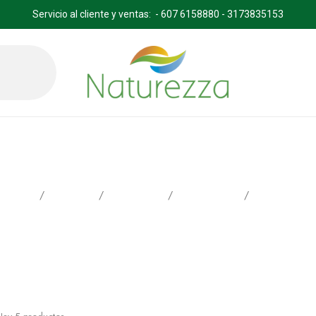
Servicio al cliente y ventas: - 607 6158880 - 3173835153
Insecticida
Inicio
Productos
SUMITOMO
Fitoprotección
Insecticida