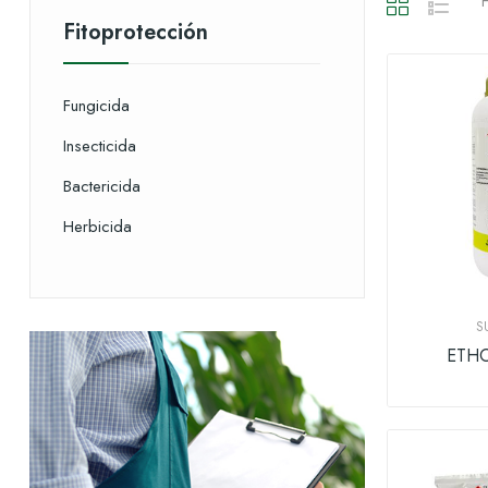
H
Fitoprotección
Fungicida
Insecticida
Bactericida
Herbicida
S
ETHO