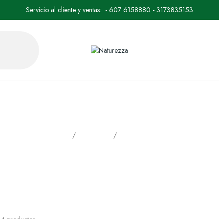
Servicio al cliente y ventas: - 607 6158880 - 3173835153
BIODIVERSAL
Inicio
Productos
BIODIVERSAL