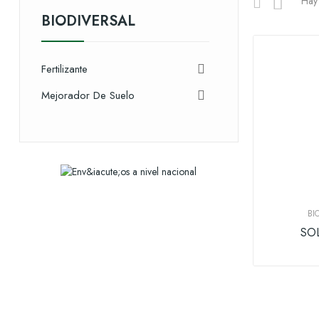
Hay 
BIODIVERSAL
Fertilizante

Mejorador De Suelo

BI
SO