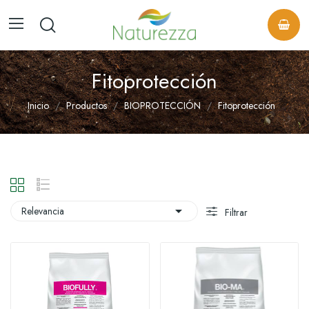
Fitoprotección
Inicio
Productos
BIOPROTECCIÓN
Fitoprotección

Relevancia
Filtrar