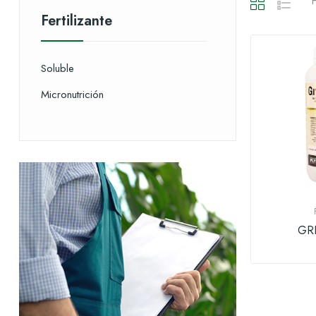
H
Fertilizante
Soluble
Micronutrición
GR