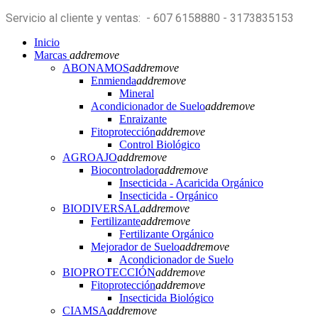
Servicio al cliente y ventas: - 607 6158880 - 3173835153
Inicio
Marcas
add
remove
ABONAMOS
add
remove
Enmienda
add
remove
Mineral
Acondicionador de Suelo
add
remove
Enraizante
Fitoprotección
add
remove
Control Biológico
AGROAJO
add
remove
Biocontrolador
add
remove
Insecticida - Acaricida Orgánico
Insecticida - Orgánico
BIODIVERSAL
add
remove
Fertilizante
add
remove
Fertilizante Orgánico
Mejorador de Suelo
add
remove
Acondicionador de Suelo
BIOPROTECCIÓN
add
remove
Fitoprotección
add
remove
Insecticida Biológico
CIAMSA
add
remove