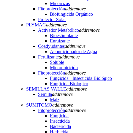
Micorrizas
Fitoprotección
add
remove
Biofungicida Orgánico
Protector Solar
PLYMAG
add
remove
Activador Metabólico
add
remove
Bioestimulante
Enraizante
Coadyudantes
add
remove
Acondicionador de Agua
Fertilizante
add
remove
Soluble
Micronutrición
Fitoprotección
add
remove
Fungicida - Insecticida Biológico
Fungicida Biológico
SEMILLAS VALLE
add
remove
Semilla
add
remove
Maiz
SUMITOMO
add
remove
Fitoprotección
add
remove
Fungicida
Insecticida
Bactericida
Herbicida