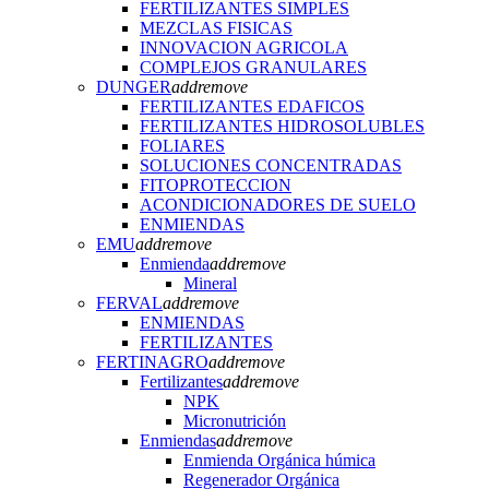
FERTILIZANTES SIMPLES
MEZCLAS FISICAS
INNOVACION AGRICOLA
COMPLEJOS GRANULARES
DUNGER
add
remove
FERTILIZANTES EDAFICOS
FERTILIZANTES HIDROSOLUBLES
FOLIARES
SOLUCIONES CONCENTRADAS
FITOPROTECCION
ACONDICIONADORES DE SUELO
ENMIENDAS
EMU
add
remove
Enmienda
add
remove
Mineral
FERVAL
add
remove
ENMIENDAS
FERTILIZANTES
FERTINAGRO
add
remove
Fertilizantes
add
remove
NPK
Micronutrición
Enmiendas
add
remove
Enmienda Orgánica húmica
Regenerador Orgánica