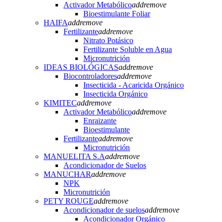
Activador Metabólico
add
remove
Bioestimulante Foliar
HAIFA
add
remove
Fertilizante
add
remove
Nitrato Potásico
Fertilizante Soluble en Agua
Micronutrición
IDEAS BIOLÓGICAS
add
remove
Biocontroladores
add
remove
Insecticida - Acaricida Orgánico
Insecticida Orgánico
KIMITEC
add
remove
Activador Metabólico
add
remove
Enraizante
Bioestimulante
Fertilizante
add
remove
Micronutrición
MANUELITA S.A
add
remove
Acondicionador de Suelos
MANUCHAR
add
remove
NPK
Micronutrición
PETY ROUGE
add
remove
Acondicionador de suelos
add
remove
Acondicionador Orgánico