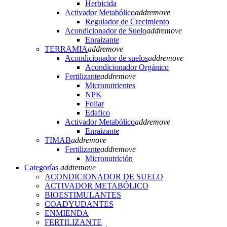
Herbicida
Activador Metabólico
add
remove
Regulador de Crecimiento
Acondicionador de Suelo
add
remove
Enraizante
TERRAMIA
add
remove
Acondicionador de suelos
add
remove
Acondicionador Orgánico
Fertilizante
add
remove
Micronutrientes
NPK
Foliar
Edafico
Activador Metabólico
add
remove
Enraizante
TIMAB
add
remove
Fertilizante
add
remove
Micronutrición
Categorías
add
remove
ACONDICIONADOR DE SUELO
ACTIVADOR METABÓLICO
BIOESTIMULANTES
COADYUDANTES
ENMIENDA
FERTILIZANTE