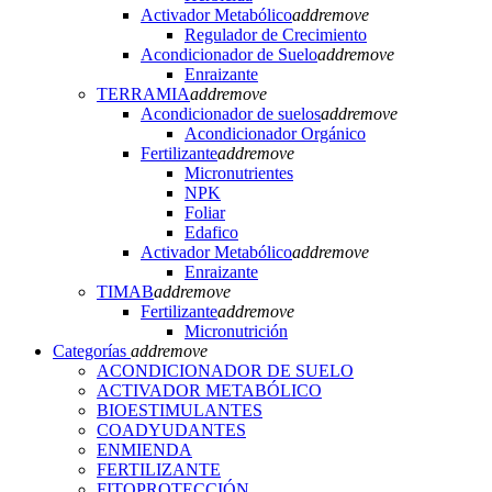
Activador Metabólico
add
remove
Regulador de Crecimiento
Acondicionador de Suelo
add
remove
Enraizante
TERRAMIA
add
remove
Acondicionador de suelos
add
remove
Acondicionador Orgánico
Fertilizante
add
remove
Micronutrientes
NPK
Foliar
Edafico
Activador Metabólico
add
remove
Enraizante
TIMAB
add
remove
Fertilizante
add
remove
Micronutrición
Categorías
add
remove
ACONDICIONADOR DE SUELO
ACTIVADOR METABÓLICO
BIOESTIMULANTES
COADYUDANTES
ENMIENDA
FERTILIZANTE
FITOPROTECCIÓN