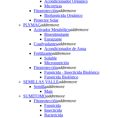
Acondicionador Orgánico
Micorrizas
Fitoprotección
add
remove
Biofungicida Orgánico
Protector Solar
PLYMAG
add
remove
Activador Metabólico
add
remove
Bioestimulante
Enraizante
Coadyudantes
add
remove
Acondicionador de Agua
Fertilizante
add
remove
Soluble
Micronutrición
Fitoprotección
add
remove
Fungicida - Insecticida Biológico
Fungicida Biológico
SEMILLAS VALLE
add
remove
Semilla
add
remove
Maiz
SUMITOMO
add
remove
Fitoprotección
add
remove
Fungicida
Insecticida
Bactericida