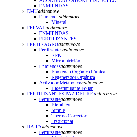
ACONDICIONADORES DE SUELO
ENMIENDAS
EMU
add
remove
Enmienda
add
remove
Mineral
FERVAL
add
remove
ENMIENDAS
FERTILIZANTES
FERTINAGRO
add
remove
Fertilizantes
add
remove
NPK
Micronutrición
Enmiendas
add
remove
Enmienda Orgánica húmica
Regenerador Orgánica
Activador Metabólico
add
remove
Bioestimulante Foliar
FERTILIZANTES PAZ DEL RIO
add
remove
Fertilizante
add
remove
Biomineral
Simple
Thermo Corrector
Tradicional
HAIFA
add
remove
Fertilizante
add
remove