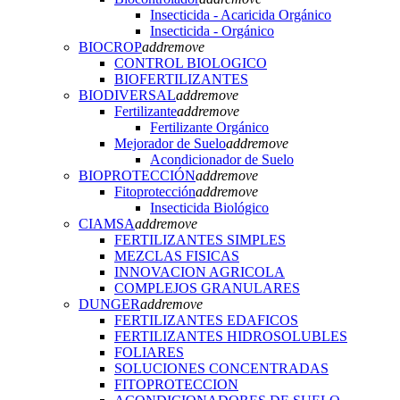
Insecticida - Acaricida Orgánico
Insecticida - Orgánico
BIOCROP
add
remove
CONTROL BIOLOGICO
BIOFERTILIZANTES
BIODIVERSAL
add
remove
Fertilizante
add
remove
Fertilizante Orgánico
Mejorador de Suelo
add
remove
Acondicionador de Suelo
BIOPROTECCIÓN
add
remove
Fitoprotección
add
remove
Insecticida Biológico
CIAMSA
add
remove
FERTILIZANTES SIMPLES
MEZCLAS FISICAS
INNOVACION AGRICOLA
COMPLEJOS GRANULARES
DUNGER
add
remove
FERTILIZANTES EDAFICOS
FERTILIZANTES HIDROSOLUBLES
FOLIARES
SOLUCIONES CONCENTRADAS
FITOPROTECCION