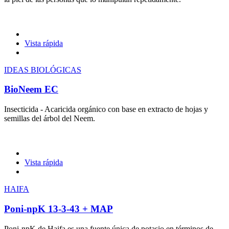
Vista rápida
IDEAS BIOLÓGICAS
BioNeem EC
Insecticida - Acaricida orgánico con base en extracto de hojas y
semillas del árbol del Neem.
Vista rápida
HAIFA
Poni-npK 13-3-43 + MAP
Poni-npK de Haifa es una fuente única de potasio en términos de