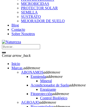
MICROBICIDAS
PROTECTOR SOLAR
SEMILLA
SUSTRATO
MEJORADOR DE SUELO
Blog
Contacto
Sobre Nosotros
Cerrar
arrow_back
Inicio
Marcas
add
remove
ABONAMOS
add
remove
Enmienda
add
remove
Mineral
Acondicionador de Suelo
add
remove
Enraizante
Fitoprotección
add
remove
Control Biológico
AGROAJO
add
remove
Biocontrolador
add
remove