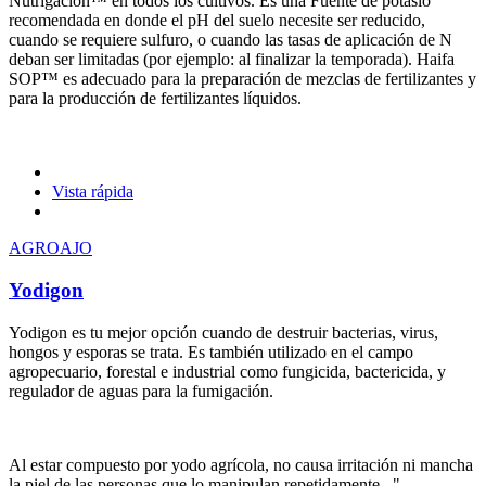
Nutrigación™ en todos los cultivos. Es una Fuente de potasio
recomendada en donde el pH del suelo necesite ser reducido,
cuando se requiere sulfuro, o cuando las tasas de aplicación de N
deban ser limitadas (por ejemplo: al finalizar la temporada). Haifa
SOP™ es adecuado para la preparación de mezclas de fertilizantes y
para la producción de fertilizantes líquidos.
Vista rápida
AGROAJO
Yodigon
Yodigon es tu mejor opción cuando de destruir bacterias, virus,
hongos y esporas se trata. Es también utilizado en el campo
agropecuario, forestal e industrial como fungicida, bactericida, y
regulador de aguas para la fumigación. ⁣
⁣
Al estar compuesto por yodo agrícola, no causa irritación ni mancha
la piel de las personas que lo manipulan repetidamente. "