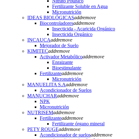
Nitrato Potásico
Fertilizante Soluble en Agua
Micronutrición
IDEAS BIOLÓGICAS
add
remove
Biocontroladores
add
remove
Insecticida - Acaricida Orgánico
Insecticida Orgánico
INCAUCA
add
remove
Mejorador de Suelo
KIMITEC
add
remove
Activador Metabólico
add
remove
Enraizante
Bioestimulante
Fertilizante
add
remove
Micronutrición
MANUELITA S.A
add
remove
Acondicionador de Suelos
MANUCHAR
add
remove
NPK
Micronutrición
NUTRISEM
add
remove
Fertilizante
add
remove
Fertilizante órgano mineral
PETY ROUGE
add
remove
Acondicionador de suelos
add
remove