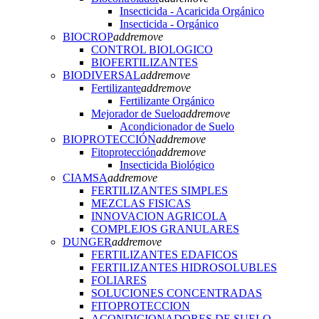
Insecticida - Acaricida Orgánico
Insecticida - Orgánico
BIOCROP
add
remove
CONTROL BIOLOGICO
BIOFERTILIZANTES
BIODIVERSAL
add
remove
Fertilizante
add
remove
Fertilizante Orgánico
Mejorador de Suelo
add
remove
Acondicionador de Suelo
BIOPROTECCIÓN
add
remove
Fitoprotección
add
remove
Insecticida Biológico
CIAMSA
add
remove
FERTILIZANTES SIMPLES
MEZCLAS FISICAS
INNOVACION AGRICOLA
COMPLEJOS GRANULARES
DUNGER
add
remove
FERTILIZANTES EDAFICOS
FERTILIZANTES HIDROSOLUBLES
FOLIARES
SOLUCIONES CONCENTRADAS
FITOPROTECCION
ACONDICIONADORES DE SUELO