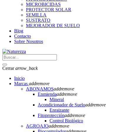
MICROBICIDAS
PROTECTOR SOLAR
SEMILLA
SUSTRATO
MEJORADOR DE SUELO
Blog
Contacto
Sobre Nosotros
Cerrar
arrow_back
Inicio
Marcas
add
remove
ABONAMOS
add
remove
Enmienda
add
remove
Mineral
Acondicionador de Suelo
add
remove
Enraizante
Fitoprotección
add
remove
Control Biológico
AGROAJO
add
remove
Biocontrolador
add
remove