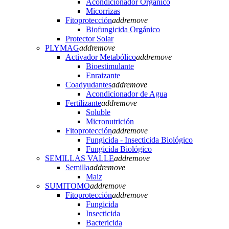
Acondicionador Orgánico
Micorrizas
Fitoprotección
add
remove
Biofungicida Orgánico
Protector Solar
PLYMAG
add
remove
Activador Metabólico
add
remove
Bioestimulante
Enraizante
Coadyudantes
add
remove
Acondicionador de Agua
Fertilizante
add
remove
Soluble
Micronutrición
Fitoprotección
add
remove
Fungicida - Insecticida Biológico
Fungicida Biológico
SEMILLAS VALLE
add
remove
Semilla
add
remove
Maiz
SUMITOMO
add
remove
Fitoprotección
add
remove
Fungicida
Insecticida
Bactericida