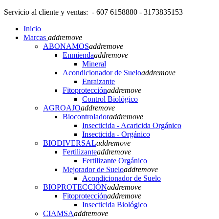
Servicio al cliente y ventas: - 607 6158880 - 3173835153
Inicio
Marcas
add
remove
ABONAMOS
add
remove
Enmienda
add
remove
Mineral
Acondicionador de Suelo
add
remove
Enraizante
Fitoprotección
add
remove
Control Biológico
AGROAJO
add
remove
Biocontrolador
add
remove
Insecticida - Acaricida Orgánico
Insecticida - Orgánico
BIODIVERSAL
add
remove
Fertilizante
add
remove
Fertilizante Orgánico
Mejorador de Suelo
add
remove
Acondicionador de Suelo
BIOPROTECCIÓN
add
remove
Fitoprotección
add
remove
Insecticida Biológico
CIAMSA
add
remove