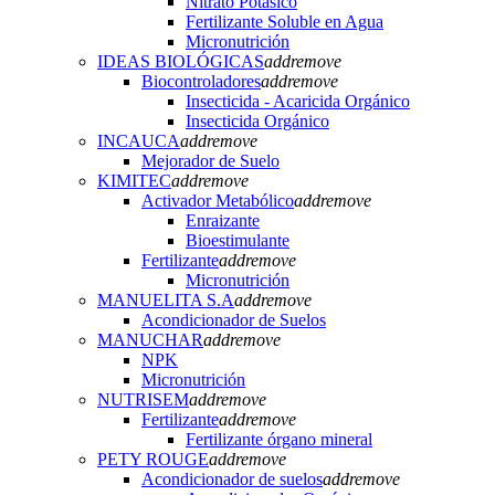
Nitrato Potásico
Fertilizante Soluble en Agua
Micronutrición
IDEAS BIOLÓGICAS
add
remove
Biocontroladores
add
remove
Insecticida - Acaricida Orgánico
Insecticida Orgánico
INCAUCA
add
remove
Mejorador de Suelo
KIMITEC
add
remove
Activador Metabólico
add
remove
Enraizante
Bioestimulante
Fertilizante
add
remove
Micronutrición
MANUELITA S.A
add
remove
Acondicionador de Suelos
MANUCHAR
add
remove
NPK
Micronutrición
NUTRISEM
add
remove
Fertilizante
add
remove
Fertilizante órgano mineral
PETY ROUGE
add
remove
Acondicionador de suelos
add
remove