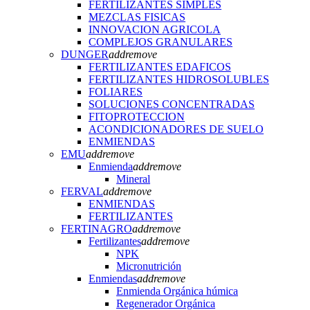
FERTILIZANTES SIMPLES
MEZCLAS FISICAS
INNOVACION AGRICOLA
COMPLEJOS GRANULARES
DUNGER
add
remove
FERTILIZANTES EDAFICOS
FERTILIZANTES HIDROSOLUBLES
FOLIARES
SOLUCIONES CONCENTRADAS
FITOPROTECCION
ACONDICIONADORES DE SUELO
ENMIENDAS
EMU
add
remove
Enmienda
add
remove
Mineral
FERVAL
add
remove
ENMIENDAS
FERTILIZANTES
FERTINAGRO
add
remove
Fertilizantes
add
remove
NPK
Micronutrición
Enmiendas
add
remove
Enmienda Orgánica húmica
Regenerador Orgánica