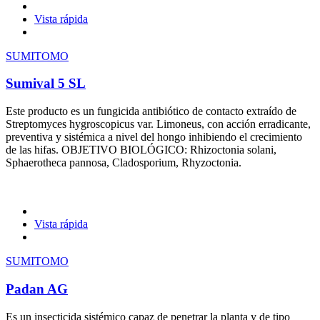
Vista rápida
SUMITOMO
Sumival 5 SL
Este producto es un fungicida antibiótico de contacto extraído de
Streptomyces hygroscopicus var. Limoneus, con acción erradicante,
preventiva y sistémica a nivel del hongo inhibiendo el crecimiento
de las hifas. OBJETIVO BIOLÓGICO: Rhizoctonia solani,
Sphaerotheca pannosa, Cladosporium, Rhyzoctonia.
Vista rápida
SUMITOMO
Padan AG
Es un insecticida sistémico capaz de penetrar la planta y de tipo