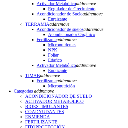
Activador Metabólico
add
remove
Regulador de Crecimiento
Acondicionador de Suelo
add
remove
Enraizante
TERRAMIA
add
remove
Acondicionador de suelos
add
remove
Acondicionador Orgánico
Fertilizante
add
remove
Micronutrientes
NPK
Foliar
Edafico
Activador Metabólico
add
remove
Enraizante
TIMAB
add
remove
Fertilizante
add
remove
Micronutrición
Categorías
add
remove
ACONDICIONADOR DE SUELO
ACTIVADOR METABÓLICO
BIOESTIMULANTES
COADYUDANTES
ENMIENDA
FERTILIZANTE
FITOPROTECCIÓN