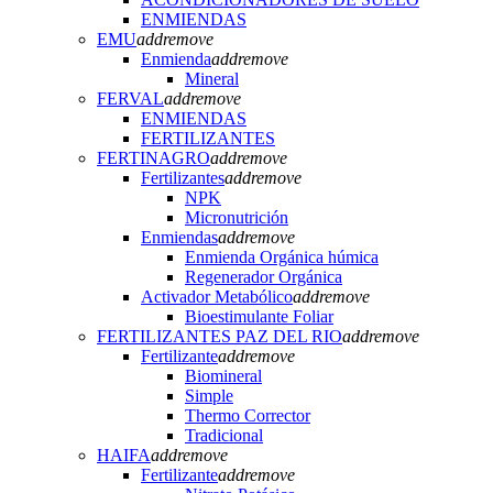
ENMIENDAS
EMU
add
remove
Enmienda
add
remove
Mineral
FERVAL
add
remove
ENMIENDAS
FERTILIZANTES
FERTINAGRO
add
remove
Fertilizantes
add
remove
NPK
Micronutrición
Enmiendas
add
remove
Enmienda Orgánica húmica
Regenerador Orgánica
Activador Metabólico
add
remove
Bioestimulante Foliar
FERTILIZANTES PAZ DEL RIO
add
remove
Fertilizante
add
remove
Biomineral
Simple
Thermo Corrector
Tradicional
HAIFA
add
remove
Fertilizante
add
remove