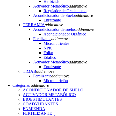
Herbicida
Activador Metabólico
add
remove
Regulador de Crecimiento
Acondicionador de Suelo
add
remove
Enraizante
TERRAMIA
add
remove
Acondicionador de suelos
add
remove
Acondicionador Orgánico
Fertilizante
add
remove
Micronutrientes
NPK
Foliar
Edafico
Activador Metabólico
add
remove
Enraizante
TIMAB
add
remove
Fertilizante
add
remove
Micronutrición
Categorías
add
remove
ACONDICIONADOR DE SUELO
ACTIVADOR METABÓLICO
BIOESTIMULANTES
COADYUDANTES
ENMIENDA
FERTILIZANTE