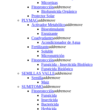
Micorrizas
Fitoprotección
add
remove
Biofungicida Orgánico
Protector Solar
PLYMAG
add
remove
Activador Metabólico
add
remove
Bioestimulante
Enraizante
Coadyudantes
add
remove
Acondicionador de Agua
Fertilizante
add
remove
Soluble
Micronutrición
Fitoprotección
add
remove
Fungicida - Insecticida Biológico
Fungicida Biológico
SEMILLAS VALLE
add
remove
Semilla
add
remove
Maiz
SUMITOMO
add
remove
Fitoprotección
add
remove
Fungicida
Insecticida
Bactericida
Herbicida