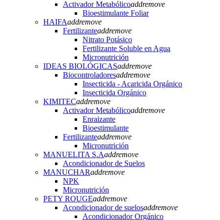
Activador Metabólico
add
remove
Bioestimulante Foliar
HAIFA
add
remove
Fertilizante
add
remove
Nitrato Potásico
Fertilizante Soluble en Agua
Micronutrición
IDEAS BIOLÓGICAS
add
remove
Biocontroladores
add
remove
Insecticida - Acaricida Orgánico
Insecticida Orgánico
KIMITEC
add
remove
Activador Metabólico
add
remove
Enraizante
Bioestimulante
Fertilizante
add
remove
Micronutrición
MANUELITA S.A
add
remove
Acondicionador de Suelos
MANUCHAR
add
remove
NPK
Micronutrición
PETY ROUGE
add
remove
Acondicionador de suelos
add
remove
Acondicionador Orgánico