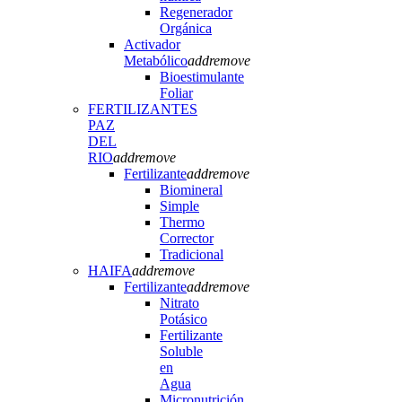
Regenerador
Orgánica
Activador
Metabólico
add
remove
Bioestimulante
Foliar
FERTILIZANTES
PAZ
DEL
RIO
add
remove
Fertilizante
add
remove
Biomineral
Simple
Thermo
Corrector
Tradicional
HAIFA
add
remove
Fertilizante
add
remove
Nitrato
Potásico
Fertilizante
Soluble
en
Agua
Micronutrición