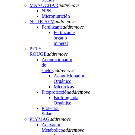
MANUCHAR
add
remove
NPK
Micronutrición
NUTRISEM
add
remove
Fertilizante
add
remove
Fertilizante
órgano
mineral
PETY
ROUGE
add
remove
Acondicionador
de
suelos
add
remove
Acondicionador
Orgánico
Micorrizas
Fitoprotección
add
remove
Biofungicida
Orgánico
Protector
Solar
PLYMAG
add
remove
Activador
Metabólico
add
remove