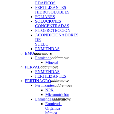
EDAFICOS
FERTILIZANTES
HIDROSOLUBLES
FOLIARES
SOLUCIONES
CONCENTRADAS
FITOPROTECCION
ACONDICIONADORES
DE
SUELO
ENMIENDAS
EMU
add
remove
Enmienda
add
remove
Mineral
FERVAL
add
remove
ENMIENDAS
FERTILIZANTES
FERTINAGRO
add
remove
Fertilizantes
add
remove
NPK
Micronutrición
Enmiendas
add
remove
Enmienda
Orgánica
húmica