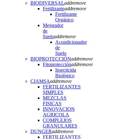
BIODIVERSAL
add
remove
Fertilizante
add
remove
Fertilizante
Orgánico
Mejorador
de
Suelo
add
remove
Acondicionador
de
Suelo
BIOPROTECCIÓN
add
remove
Fitoprotección
add
remove
Insecticida
Biológico
CIAMSA
add
remove
FERTILIZANTES
SIMPLES
MEZCLAS
FISICAS
INNOVACION
AGRICOLA
COMPLEJOS
GRANULARES
DUNGER
add
remove
FERTILIZANTES