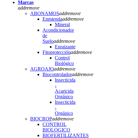
Marcas
add
remove
ABONAMOS
add
remove
Enmienda
add
remove
Mineral
Acondicionador
de
Suelo
add
remove
Enraizante
Fitoprotección
add
remove
Control
Biológico
AGROAJO
add
remove
Biocontrolador
add
remove
Insecticida
-
Acaricida
Orgánico
Insecticida
-
Orgánico
BIOCROP
add
remove
CONTROL
BIOLOGICO
BIOFERTILIZANTES