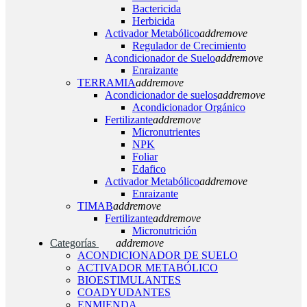
Bactericida
Herbicida
Activador Metabólico
add
remove
Regulador de Crecimiento
Acondicionador de Suelo
add
remove
Enraizante
TERRAMIA
add
remove
Acondicionador de suelos
add
remove
Acondicionador Orgánico
Fertilizante
add
remove
Micronutrientes
NPK
Foliar
Edafico
Activador Metabólico
add
remove
Enraizante
TIMAB
add
remove
Fertilizante
add
remove
Micronutrición
Categorías
add
remove
ACONDICIONADOR DE SUELO
ACTIVADOR METABÓLICO
BIOESTIMULANTES
COADYUDANTES
ENMIENDA