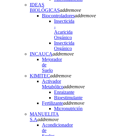
IDEAS
BIOLÓGICAS
add
remove
Biocontroladores
add
remove
Insecticida
-
Acaricida
Orgánico
Insecticida
Orgánico
INCAUCA
add
remove
Mejorador
de
Suelo
KIMITEC
add
remove
Activador
Metabólico
add
remove
Enraizante
Bioestimulante
Fertilizante
add
remove
Micronutrición
MANUELITA
S.A
add
remove
Acondicionador
de
Suelos