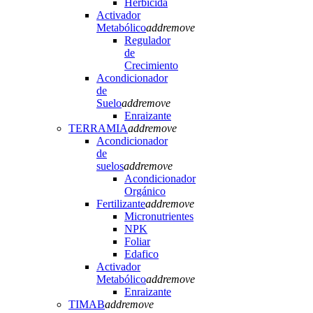
Herbicida
Activador
Metabólico
add
remove
Regulador
de
Crecimiento
Acondicionador
de
Suelo
add
remove
Enraizante
TERRAMIA
add
remove
Acondicionador
de
suelos
add
remove
Acondicionador
Orgánico
Fertilizante
add
remove
Micronutrientes
NPK
Foliar
Edafico
Activador
Metabólico
add
remove
Enraizante
TIMAB
add
remove