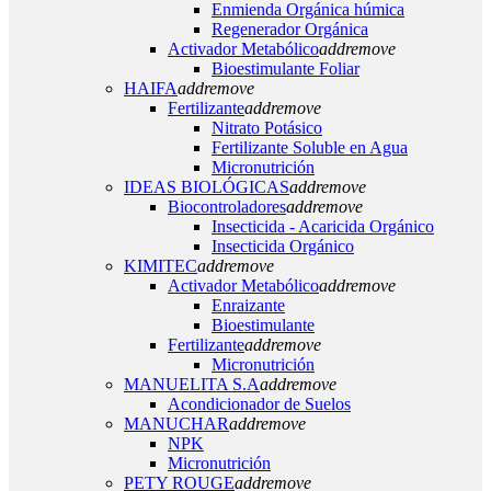
Enmienda Orgánica húmica
Regenerador Orgánica
Activador Metabólico
add
remove
Bioestimulante Foliar
HAIFA
add
remove
Fertilizante
add
remove
Nitrato Potásico
Fertilizante Soluble en Agua
Micronutrición
IDEAS BIOLÓGICAS
add
remove
Biocontroladores
add
remove
Insecticida - Acaricida Orgánico
Insecticida Orgánico
KIMITEC
add
remove
Activador Metabólico
add
remove
Enraizante
Bioestimulante
Fertilizante
add
remove
Micronutrición
MANUELITA S.A
add
remove
Acondicionador de Suelos
MANUCHAR
add
remove
NPK
Micronutrición
PETY ROUGE
add
remove