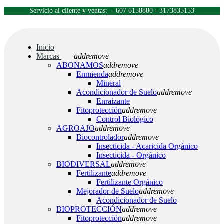
Servicio al cliente y ventas: - 607 6158880 - 3173835153
Inicio
Marcas
add
remove
ABONAMOS
add
remove
Enmienda
add
remove
Mineral
Acondicionador de Suelo
add
remove
Enraizante
Fitoprotección
add
remove
Control Biológico
AGROAJO
add
remove
Biocontrolador
add
remove
Insecticida - Acaricida Orgánico
Insecticida - Orgánico
BIODIVERSAL
add
remove
Fertilizante
add
remove
Fertilizante Orgánico
Mejorador de Suelo
add
remove
Acondicionador de Suelo
BIOPROTECCIÓN
add
remove
Fitoprotección
add
remove