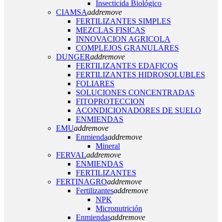
Insecticida Biológico
CIAMSA
add
remove
FERTILIZANTES SIMPLES
MEZCLAS FISICAS
INNOVACION AGRICOLA
COMPLEJOS GRANULARES
DUNGER
add
remove
FERTILIZANTES EDAFICOS
FERTILIZANTES HIDROSOLUBLES
FOLIARES
SOLUCIONES CONCENTRADAS
FITOPROTECCION
ACONDICIONADORES DE SUELO
ENMIENDAS
EMU
add
remove
Enmienda
add
remove
Mineral
FERVAL
add
remove
ENMIENDAS
FERTILIZANTES
FERTINAGRO
add
remove
Fertilizantes
add
remove
NPK
Micronutrición
Enmiendas
add
remove