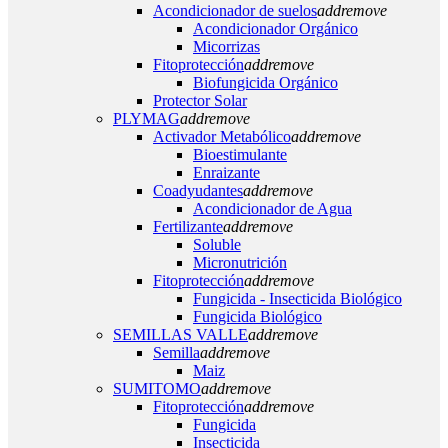
Acondicionador de suelos
add
remove
Acondicionador Orgánico
Micorrizas
Fitoprotección
add
remove
Biofungicida Orgánico
Protector Solar
PLYMAG
add
remove
Activador Metabólico
add
remove
Bioestimulante
Enraizante
Coadyudantes
add
remove
Acondicionador de Agua
Fertilizante
add
remove
Soluble
Micronutrición
Fitoprotección
add
remove
Fungicida - Insecticida Biológico
Fungicida Biológico
SEMILLAS VALLE
add
remove
Semilla
add
remove
Maiz
SUMITOMO
add
remove
Fitoprotección
add
remove
Fungicida
Insecticida