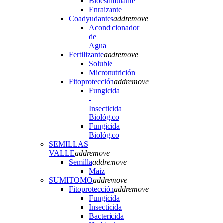
Bioestimulante
Enraizante
Coadyudantes
add
remove
Acondicionador
de
Agua
Fertilizante
add
remove
Soluble
Micronutrición
Fitoprotección
add
remove
Fungicida
-
Insecticida
Biológico
Fungicida
Biológico
SEMILLAS
VALLE
add
remove
Semilla
add
remove
Maiz
SUMITOMO
add
remove
Fitoprotección
add
remove
Fungicida
Insecticida
Bactericida