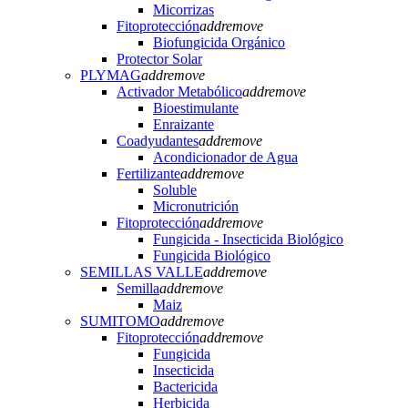
Micorrizas
Fitoprotección
add
remove
Biofungicida Orgánico
Protector Solar
PLYMAG
add
remove
Activador Metabólico
add
remove
Bioestimulante
Enraizante
Coadyudantes
add
remove
Acondicionador de Agua
Fertilizante
add
remove
Soluble
Micronutrición
Fitoprotección
add
remove
Fungicida - Insecticida Biológico
Fungicida Biológico
SEMILLAS VALLE
add
remove
Semilla
add
remove
Maiz
SUMITOMO
add
remove
Fitoprotección
add
remove
Fungicida
Insecticida
Bactericida
Herbicida