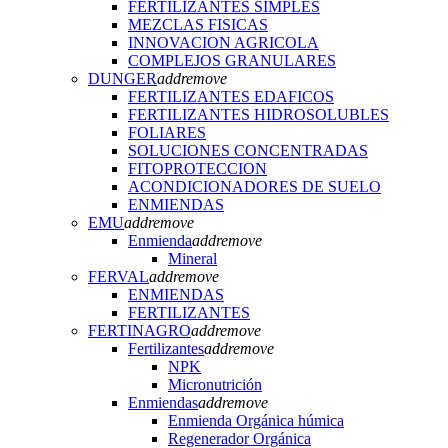
FERTILIZANTES SIMPLES
MEZCLAS FISICAS
INNOVACION AGRICOLA
COMPLEJOS GRANULARES
DUNGER
add
remove
FERTILIZANTES EDAFICOS
FERTILIZANTES HIDROSOLUBLES
FOLIARES
SOLUCIONES CONCENTRADAS
FITOPROTECCION
ACONDICIONADORES DE SUELO
ENMIENDAS
EMU
add
remove
Enmienda
add
remove
Mineral
FERVAL
add
remove
ENMIENDAS
FERTILIZANTES
FERTINAGRO
add
remove
Fertilizantes
add
remove
NPK
Micronutrición
Enmiendas
add
remove
Enmienda Orgánica húmica
Regenerador Orgánica