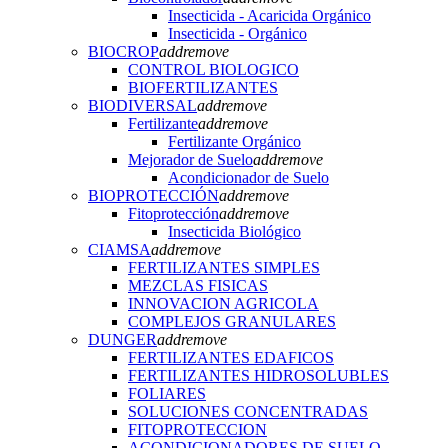
Insecticida - Acaricida Orgánico
Insecticida - Orgánico
BIOCROP
add
remove
CONTROL BIOLOGICO
BIOFERTILIZANTES
BIODIVERSAL
add
remove
Fertilizante
add
remove
Fertilizante Orgánico
Mejorador de Suelo
add
remove
Acondicionador de Suelo
BIOPROTECCIÓN
add
remove
Fitoprotección
add
remove
Insecticida Biológico
CIAMSA
add
remove
FERTILIZANTES SIMPLES
MEZCLAS FISICAS
INNOVACION AGRICOLA
COMPLEJOS GRANULARES
DUNGER
add
remove
FERTILIZANTES EDAFICOS
FERTILIZANTES HIDROSOLUBLES
FOLIARES
SOLUCIONES CONCENTRADAS
FITOPROTECCION
ACONDICIONADORES DE SUELO