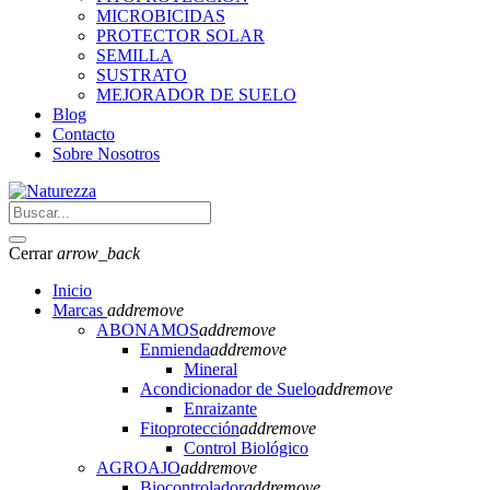
MICROBICIDAS
PROTECTOR SOLAR
SEMILLA
SUSTRATO
MEJORADOR DE SUELO
Blog
Contacto
Sobre Nosotros
Cerrar
arrow_back
Inicio
Marcas
add
remove
ABONAMOS
add
remove
Enmienda
add
remove
Mineral
Acondicionador de Suelo
add
remove
Enraizante
Fitoprotección
add
remove
Control Biológico
AGROAJO
add
remove
Biocontrolador
add
remove