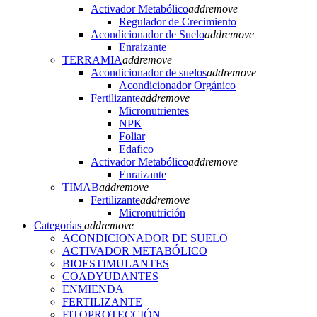
Activador Metabólico
add
remove
Regulador de Crecimiento
Acondicionador de Suelo
add
remove
Enraizante
TERRAMIA
add
remove
Acondicionador de suelos
add
remove
Acondicionador Orgánico
Fertilizante
add
remove
Micronutrientes
NPK
Foliar
Edafico
Activador Metabólico
add
remove
Enraizante
TIMAB
add
remove
Fertilizante
add
remove
Micronutrición
Categorías
add
remove
ACONDICIONADOR DE SUELO
ACTIVADOR METABÓLICO
BIOESTIMULANTES
COADYUDANTES
ENMIENDA
FERTILIZANTE
FITOPROTECCIÓN