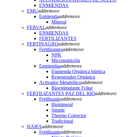
ENMIENDAS
EMU
add
remove
Enmienda
add
remove
Mineral
FERVAL
add
remove
ENMIENDAS
FERTILIZANTES
FERTINAGRO
add
remove
Fertilizantes
add
remove
NPK
Micronutrición
Enmiendas
add
remove
Enmienda Orgánica húmica
Regenerador Orgánica
Activador Metabólico
add
remove
Bioestimulante Foliar
FERTILIZANTES PAZ DEL RIO
add
remove
Fertilizante
add
remove
Biomineral
Simple
Thermo Corrector
Tradicional
HAIFA
add
remove
Fertilizante
add
remove