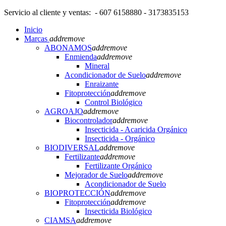
Servicio al cliente y ventas: - 607 6158880 - 3173835153
Inicio
Marcas
add
remove
ABONAMOS
add
remove
Enmienda
add
remove
Mineral
Acondicionador de Suelo
add
remove
Enraizante
Fitoprotección
add
remove
Control Biológico
AGROAJO
add
remove
Biocontrolador
add
remove
Insecticida - Acaricida Orgánico
Insecticida - Orgánico
BIODIVERSAL
add
remove
Fertilizante
add
remove
Fertilizante Orgánico
Mejorador de Suelo
add
remove
Acondicionador de Suelo
BIOPROTECCIÓN
add
remove
Fitoprotección
add
remove
Insecticida Biológico
CIAMSA
add
remove