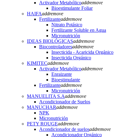
Activador Metabólico
add
remove
Bioestimulante Foliar
HAIFA
add
remove
Fertilizante
add
remove
Nitrato Potásico
Fertilizante Soluble en Agua
Micronutrición
IDEAS BIOLÓGICAS
add
remove
Biocontroladores
add
remove
Insecticida - Acaricida Orgánico
Insecticida Orgánico
KIMITEC
add
remove
Activador Metabólico
add
remove
Enraizante
Bioestimulante
Fertilizante
add
remove
Micronutrición
MANUELITA S.A
add
remove
Acondicionador de Suelos
MANUCHAR
add
remove
NPK
Micronutrición
PETY ROUGE
add
remove
Acondicionador de suelos
add
remove
Acondicionador Orgánico