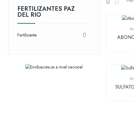
Hay 
FERTILIZANTES PAZ
DEL RIO
PA
Fertilizante

ABONO
PA
SULFAT