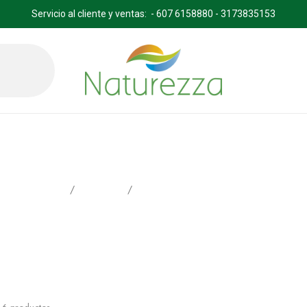
Servicio al cliente y ventas: - 607 6158880 - 3173835153
FERTILIZANTES PAZ DEL RIO
Inicio
Productos
FERTILIZANTES PAZ DEL RIO