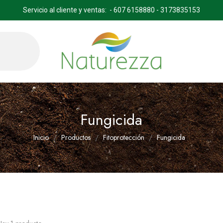
Servicio al cliente y ventas: - 607 6158880 - 3173835153
Fungicida
Inicio
Productos
Fitoprotección
Fungicida