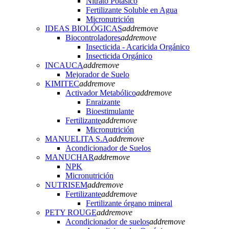
Nitrato Potásico
Fertilizante Soluble en Agua
Micronutrición
IDEAS BIOLÓGICAS
add
remove
Biocontroladores
add
remove
Insecticida - Acaricida Orgánico
Insecticida Orgánico
INCAUCA
add
remove
Mejorador de Suelo
KIMITEC
add
remove
Activador Metabólico
add
remove
Enraizante
Bioestimulante
Fertilizante
add
remove
Micronutrición
MANUELITA S.A
add
remove
Acondicionador de Suelos
MANUCHAR
add
remove
NPK
Micronutrición
NUTRISEM
add
remove
Fertilizante
add
remove
Fertilizante órgano mineral
PETY ROUGE
add
remove
Acondicionador de suelos
add
remove