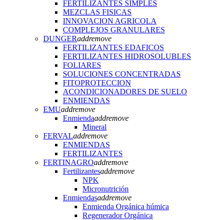
FERTILIZANTES SIMPLES
MEZCLAS FISICAS
INNOVACION AGRICOLA
COMPLEJOS GRANULARES
DUNGER
add
remove
FERTILIZANTES EDAFICOS
FERTILIZANTES HIDROSOLUBLES
FOLIARES
SOLUCIONES CONCENTRADAS
FITOPROTECCION
ACONDICIONADORES DE SUELO
ENMIENDAS
EMU
add
remove
Enmienda
add
remove
Mineral
FERVAL
add
remove
ENMIENDAS
FERTILIZANTES
FERTINAGRO
add
remove
Fertilizantes
add
remove
NPK
Micronutrición
Enmiendas
add
remove
Enmienda Orgánica húmica
Regenerador Orgánica