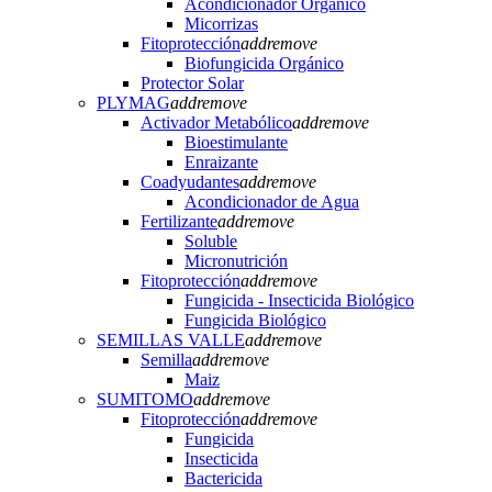
Acondicionador Orgánico
Micorrizas
Fitoprotección
add
remove
Biofungicida Orgánico
Protector Solar
PLYMAG
add
remove
Activador Metabólico
add
remove
Bioestimulante
Enraizante
Coadyudantes
add
remove
Acondicionador de Agua
Fertilizante
add
remove
Soluble
Micronutrición
Fitoprotección
add
remove
Fungicida - Insecticida Biológico
Fungicida Biológico
SEMILLAS VALLE
add
remove
Semilla
add
remove
Maiz
SUMITOMO
add
remove
Fitoprotección
add
remove
Fungicida
Insecticida
Bactericida