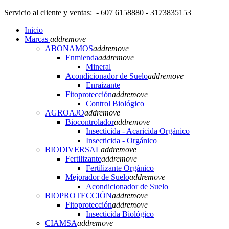
Servicio al cliente y ventas: - 607 6158880 - 3173835153
Inicio
Marcas
add
remove
ABONAMOS
add
remove
Enmienda
add
remove
Mineral
Acondicionador de Suelo
add
remove
Enraizante
Fitoprotección
add
remove
Control Biológico
AGROAJO
add
remove
Biocontrolador
add
remove
Insecticida - Acaricida Orgánico
Insecticida - Orgánico
BIODIVERSAL
add
remove
Fertilizante
add
remove
Fertilizante Orgánico
Mejorador de Suelo
add
remove
Acondicionador de Suelo
BIOPROTECCIÓN
add
remove
Fitoprotección
add
remove
Insecticida Biológico
CIAMSA
add
remove