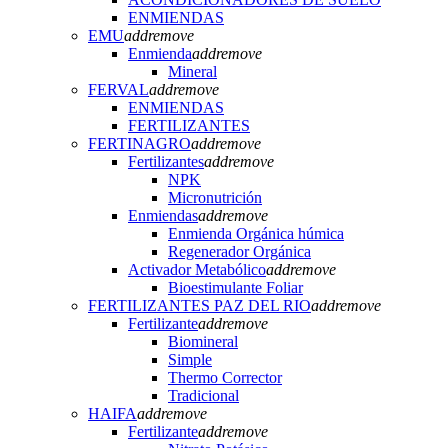
ENMIENDAS
EMU
add
remove
Enmienda
add
remove
Mineral
FERVAL
add
remove
ENMIENDAS
FERTILIZANTES
FERTINAGRO
add
remove
Fertilizantes
add
remove
NPK
Micronutrición
Enmiendas
add
remove
Enmienda Orgánica húmica
Regenerador Orgánica
Activador Metabólico
add
remove
Bioestimulante Foliar
FERTILIZANTES PAZ DEL RIO
add
remove
Fertilizante
add
remove
Biomineral
Simple
Thermo Corrector
Tradicional
HAIFA
add
remove
Fertilizante
add
remove