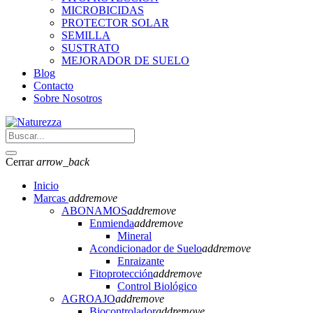
MICROBICIDAS
PROTECTOR SOLAR
SEMILLA
SUSTRATO
MEJORADOR DE SUELO
Blog
Contacto
Sobre Nosotros
Cerrar
arrow_back
Inicio
Marcas
add
remove
ABONAMOS
add
remove
Enmienda
add
remove
Mineral
Acondicionador de Suelo
add
remove
Enraizante
Fitoprotección
add
remove
Control Biológico
AGROAJO
add
remove
Biocontrolador
add
remove