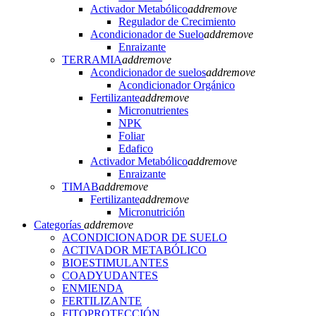
Activador Metabólico
add
remove
Regulador de Crecimiento
Acondicionador de Suelo
add
remove
Enraizante
TERRAMIA
add
remove
Acondicionador de suelos
add
remove
Acondicionador Orgánico
Fertilizante
add
remove
Micronutrientes
NPK
Foliar
Edafico
Activador Metabólico
add
remove
Enraizante
TIMAB
add
remove
Fertilizante
add
remove
Micronutrición
Categorías
add
remove
ACONDICIONADOR DE SUELO
ACTIVADOR METABÓLICO
BIOESTIMULANTES
COADYUDANTES
ENMIENDA
FERTILIZANTE
FITOPROTECCIÓN