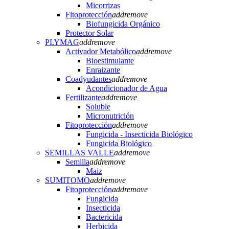
Micorrizas
Fitoprotección
add
remove
Biofungicida Orgánico
Protector Solar
PLYMAG
add
remove
Activador Metabólico
add
remove
Bioestimulante
Enraizante
Coadyudantes
add
remove
Acondicionador de Agua
Fertilizante
add
remove
Soluble
Micronutrición
Fitoprotección
add
remove
Fungicida - Insecticida Biológico
Fungicida Biológico
SEMILLAS VALLE
add
remove
Semilla
add
remove
Maiz
SUMITOMO
add
remove
Fitoprotección
add
remove
Fungicida
Insecticida
Bactericida
Herbicida