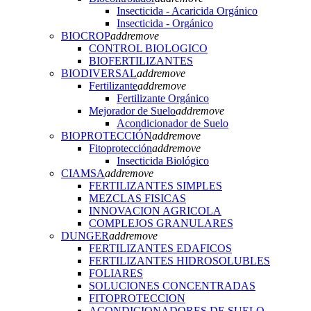
Insecticida - Acaricida Orgánico
Insecticida - Orgánico
BIOCROP
add
remove
CONTROL BIOLOGICO
BIOFERTILIZANTES
BIODIVERSAL
add
remove
Fertilizante
add
remove
Fertilizante Orgánico
Mejorador de Suelo
add
remove
Acondicionador de Suelo
BIOPROTECCIÓN
add
remove
Fitoprotección
add
remove
Insecticida Biológico
CIAMSA
add
remove
FERTILIZANTES SIMPLES
MEZCLAS FISICAS
INNOVACION AGRICOLA
COMPLEJOS GRANULARES
DUNGER
add
remove
FERTILIZANTES EDAFICOS
FERTILIZANTES HIDROSOLUBLES
FOLIARES
SOLUCIONES CONCENTRADAS
FITOPROTECCION
ACONDICIONADORES DE SUELO