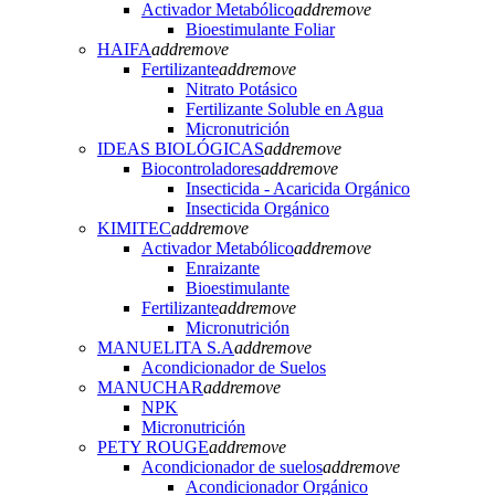
Activador Metabólico
add
remove
Bioestimulante Foliar
HAIFA
add
remove
Fertilizante
add
remove
Nitrato Potásico
Fertilizante Soluble en Agua
Micronutrición
IDEAS BIOLÓGICAS
add
remove
Biocontroladores
add
remove
Insecticida - Acaricida Orgánico
Insecticida Orgánico
KIMITEC
add
remove
Activador Metabólico
add
remove
Enraizante
Bioestimulante
Fertilizante
add
remove
Micronutrición
MANUELITA S.A
add
remove
Acondicionador de Suelos
MANUCHAR
add
remove
NPK
Micronutrición
PETY ROUGE
add
remove
Acondicionador de suelos
add
remove
Acondicionador Orgánico