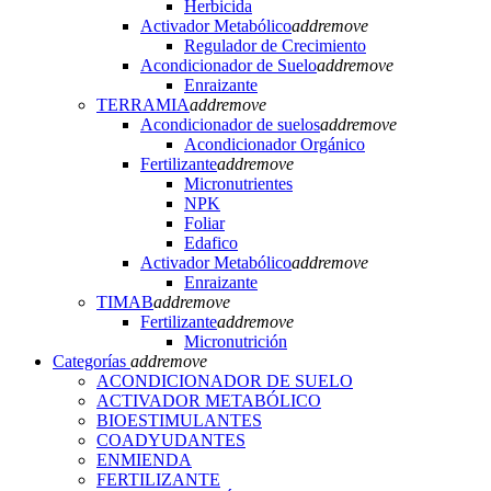
Herbicida
Activador Metabólico
add
remove
Regulador de Crecimiento
Acondicionador de Suelo
add
remove
Enraizante
TERRAMIA
add
remove
Acondicionador de suelos
add
remove
Acondicionador Orgánico
Fertilizante
add
remove
Micronutrientes
NPK
Foliar
Edafico
Activador Metabólico
add
remove
Enraizante
TIMAB
add
remove
Fertilizante
add
remove
Micronutrición
Categorías
add
remove
ACONDICIONADOR DE SUELO
ACTIVADOR METABÓLICO
BIOESTIMULANTES
COADYUDANTES
ENMIENDA
FERTILIZANTE