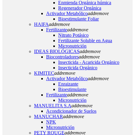
Enmienda Orgánica húmica
Regenerador Orgánica
Activador Metabólico
add
remove
Bioestimulante Foliar
HAIFA
add
remove
Fertilizante
add
remove
Nitrato Potásico
Fertilizante Soluble en Agua
Micronutrición
IDEAS BIOLÓGICAS
add
remove
Biocontroladores
add
remove
Insecticida - Acaricida Orgánico
Insecticida Orgánico
KIMITEC
add
remove
Activador Metabólico
add
remove
Enraizante
Bioestimulante
Fertilizante
add
remove
Micronutrición
MANUELITA S.A
add
remove
Acondicionador de Suelos
MANUCHAR
add
remove
NPK
Micronutrición
PETY ROUGE
add
remove