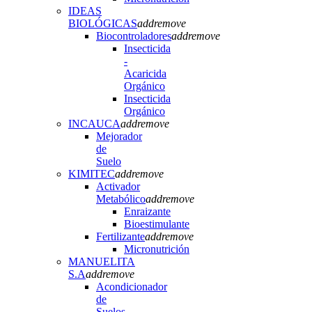
IDEAS
BIOLÓGICAS
add
remove
Biocontroladores
add
remove
Insecticida
-
Acaricida
Orgánico
Insecticida
Orgánico
INCAUCA
add
remove
Mejorador
de
Suelo
KIMITEC
add
remove
Activador
Metabólico
add
remove
Enraizante
Bioestimulante
Fertilizante
add
remove
Micronutrición
MANUELITA
S.A
add
remove
Acondicionador
de
Suelos