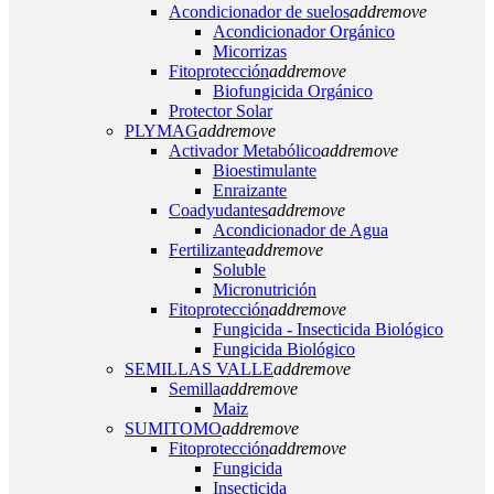
Acondicionador de suelos
add
remove
Acondicionador Orgánico
Micorrizas
Fitoprotección
add
remove
Biofungicida Orgánico
Protector Solar
PLYMAG
add
remove
Activador Metabólico
add
remove
Bioestimulante
Enraizante
Coadyudantes
add
remove
Acondicionador de Agua
Fertilizante
add
remove
Soluble
Micronutrición
Fitoprotección
add
remove
Fungicida - Insecticida Biológico
Fungicida Biológico
SEMILLAS VALLE
add
remove
Semilla
add
remove
Maiz
SUMITOMO
add
remove
Fitoprotección
add
remove
Fungicida
Insecticida