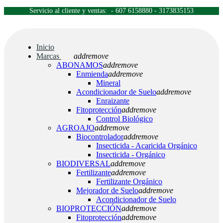
Servicio al cliente y ventas: - 607 6158880 - 3173835153
Inicio
Marcas
add
remove
ABONAMOS
add
remove
Enmienda
add
remove
Mineral
Acondicionador de Suelo
add
remove
Enraizante
Fitoprotección
add
remove
Control Biológico
AGROAJO
add
remove
Biocontrolador
add
remove
Insecticida - Acaricida Orgánico
Insecticida - Orgánico
BIODIVERSAL
add
remove
Fertilizante
add
remove
Fertilizante Orgánico
Mejorador de Suelo
add
remove
Acondicionador de Suelo
BIOPROTECCIÓN
add
remove
Fitoprotección
add
remove