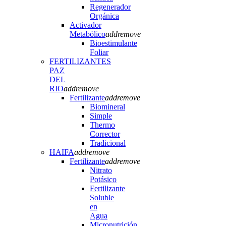
Regenerador
Orgánica
Activador
Metabólico
add
remove
Bioestimulante
Foliar
FERTILIZANTES
PAZ
DEL
RIO
add
remove
Fertilizante
add
remove
Biomineral
Simple
Thermo
Corrector
Tradicional
HAIFA
add
remove
Fertilizante
add
remove
Nitrato
Potásico
Fertilizante
Soluble
en
Agua
Micronutrición