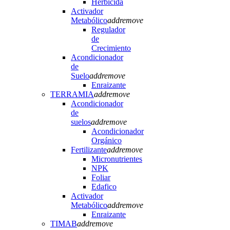
Herbicida
Activador
Metabólico
add
remove
Regulador
de
Crecimiento
Acondicionador
de
Suelo
add
remove
Enraizante
TERRAMIA
add
remove
Acondicionador
de
suelos
add
remove
Acondicionador
Orgánico
Fertilizante
add
remove
Micronutrientes
NPK
Foliar
Edafico
Activador
Metabólico
add
remove
Enraizante
TIMAB
add
remove