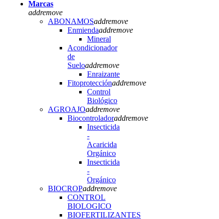
Marcas
add
remove
ABONAMOS
add
remove
Enmienda
add
remove
Mineral
Acondicionador
de
Suelo
add
remove
Enraizante
Fitoprotección
add
remove
Control
Biológico
AGROAJO
add
remove
Biocontrolador
add
remove
Insecticida
-
Acaricida
Orgánico
Insecticida
-
Orgánico
BIOCROP
add
remove
CONTROL
BIOLOGICO
BIOFERTILIZANTES