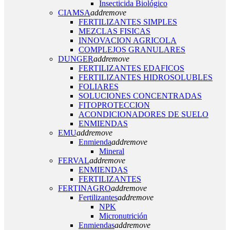
Insecticida Biológico
CIAMSA
add
remove
FERTILIZANTES SIMPLES
MEZCLAS FISICAS
INNOVACION AGRICOLA
COMPLEJOS GRANULARES
DUNGER
add
remove
FERTILIZANTES EDAFICOS
FERTILIZANTES HIDROSOLUBLES
FOLIARES
SOLUCIONES CONCENTRADAS
FITOPROTECCION
ACONDICIONADORES DE SUELO
ENMIENDAS
EMU
add
remove
Enmienda
add
remove
Mineral
FERVAL
add
remove
ENMIENDAS
FERTILIZANTES
FERTINAGRO
add
remove
Fertilizantes
add
remove
NPK
Micronutrición
Enmiendas
add
remove