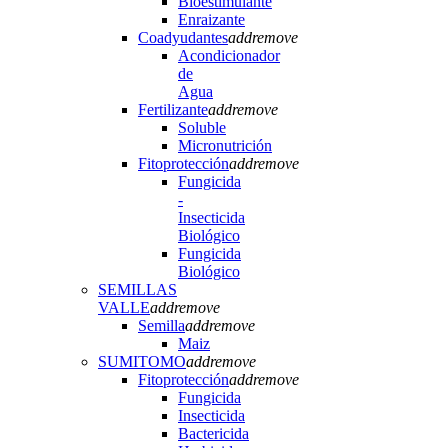
Bioestimulante
Enraizante
Coadyudantes
add
remove
Acondicionador
de
Agua
Fertilizante
add
remove
Soluble
Micronutrición
Fitoprotección
add
remove
Fungicida
-
Insecticida
Biológico
Fungicida
Biológico
SEMILLAS
VALLE
add
remove
Semilla
add
remove
Maiz
SUMITOMO
add
remove
Fitoprotección
add
remove
Fungicida
Insecticida
Bactericida