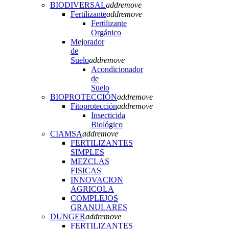
BIODIVERSAL
add
remove
Fertilizante
add
remove
Fertilizante
Orgánico
Mejorador
de
Suelo
add
remove
Acondicionador
de
Suelo
BIOPROTECCIÓN
add
remove
Fitoprotección
add
remove
Insecticida
Biológico
CIAMSA
add
remove
FERTILIZANTES
SIMPLES
MEZCLAS
FISICAS
INNOVACION
AGRICOLA
COMPLEJOS
GRANULARES
DUNGER
add
remove
FERTILIZANTES