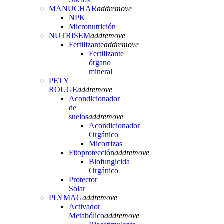
MANUCHAR
add
remove
NPK
Micronutrición
NUTRISEM
add
remove
Fertilizante
add
remove
Fertilizante
órgano
mineral
PETY
ROUGE
add
remove
Acondicionador
de
suelos
add
remove
Acondicionador
Orgánico
Micorrizas
Fitoprotección
add
remove
Biofungicida
Orgánico
Protector
Solar
PLYMAG
add
remove
Activador
Metabólico
add
remove