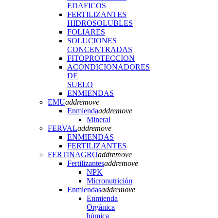
EDAFICOS
FERTILIZANTES
HIDROSOLUBLES
FOLIARES
SOLUCIONES
CONCENTRADAS
FITOPROTECCION
ACONDICIONADORES
DE
SUELO
ENMIENDAS
EMU
add
remove
Enmienda
add
remove
Mineral
FERVAL
add
remove
ENMIENDAS
FERTILIZANTES
FERTINAGRO
add
remove
Fertilizantes
add
remove
NPK
Micronutrición
Enmiendas
add
remove
Enmienda
Orgánica
húmica