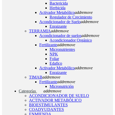
Bactericida
Herbicida
Activador Metabólico
add
remove
Regulador de Crecimiento
Acondicionador de Suelo
add
remove
Enraizante
TERRAMIA
add
remove
Acondicionador de suelos
add
remove
Acondicionador Orgánico
Fertilizante
add
remove
Micronutrientes
NPK
Foliar
Edafico
Activador Metabólico
add
remove
Enraizante
TIMAB
add
remove
Fertilizante
add
remove
Micronutrición
Categorías
add
remove
ACONDICIONADOR DE SUELO
ACTIVADOR METABÓLICO
BIOESTIMULANTES
COADYUDANTES
ENMIENDA