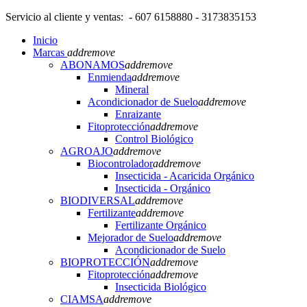
Servicio al cliente y ventas: - 607 6158880 - 3173835153
Inicio
Marcas
add
remove
ABONAMOS
add
remove
Enmienda
add
remove
Mineral
Acondicionador de Suelo
add
remove
Enraizante
Fitoprotección
add
remove
Control Biológico
AGROAJO
add
remove
Biocontrolador
add
remove
Insecticida - Acaricida Orgánico
Insecticida - Orgánico
BIODIVERSAL
add
remove
Fertilizante
add
remove
Fertilizante Orgánico
Mejorador de Suelo
add
remove
Acondicionador de Suelo
BIOPROTECCIÓN
add
remove
Fitoprotección
add
remove
Insecticida Biológico
CIAMSA
add
remove