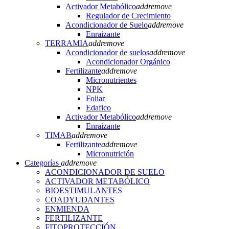
Activador Metabólico
add
remove
Regulador de Crecimiento
Acondicionador de Suelo
add
remove
Enraizante
TERRAMIA
add
remove
Acondicionador de suelos
add
remove
Acondicionador Orgánico
Fertilizante
add
remove
Micronutrientes
NPK
Foliar
Edafico
Activador Metabólico
add
remove
Enraizante
TIMAB
add
remove
Fertilizante
add
remove
Micronutrición
Categorías
add
remove
ACONDICIONADOR DE SUELO
ACTIVADOR METABÓLICO
BIOESTIMULANTES
COADYUDANTES
ENMIENDA
FERTILIZANTE
FITOPROTECCIÓN