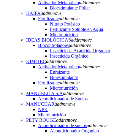
Activador Metabólico
add
remove
Bioestimulante Foliar
HAIFA
add
remove
Fertilizante
add
remove
Nitrato Potásico
Fertilizante Soluble en Agua
Micronutrición
IDEAS BIOLÓGICAS
add
remove
Biocontroladores
add
remove
Insecticida - Acaricida Orgánico
Insecticida Orgánico
KIMITEC
add
remove
Activador Metabólico
add
remove
Enraizante
Bioestimulante
Fertilizante
add
remove
Micronutrición
MANUELITA S.A
add
remove
Acondicionador de Suelos
MANUCHAR
add
remove
NPK
Micronutrición
PETY ROUGE
add
remove
Acondicionador de suelos
add
remove
Acondicionador Orgánico