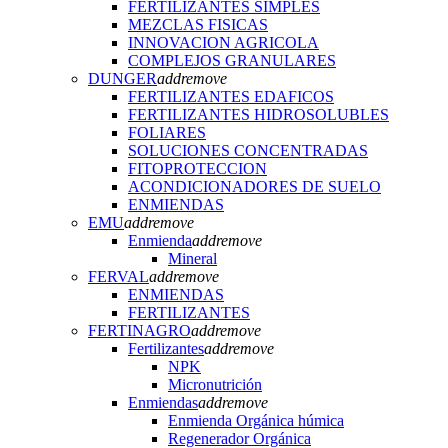
FERTILIZANTES SIMPLES
MEZCLAS FISICAS
INNOVACION AGRICOLA
COMPLEJOS GRANULARES
DUNGER
add
remove
FERTILIZANTES EDAFICOS
FERTILIZANTES HIDROSOLUBLES
FOLIARES
SOLUCIONES CONCENTRADAS
FITOPROTECCION
ACONDICIONADORES DE SUELO
ENMIENDAS
EMU
add
remove
Enmienda
add
remove
Mineral
FERVAL
add
remove
ENMIENDAS
FERTILIZANTES
FERTINAGRO
add
remove
Fertilizantes
add
remove
NPK
Micronutrición
Enmiendas
add
remove
Enmienda Orgánica húmica
Regenerador Orgánica