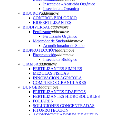
Insecticida - Acaricida Orgánico
Insecticida - Orgánico
BIOCROP
add
remove
CONTROL BIOLOGICO
BIOFERTILIZANTES
BIODIVERSAL
add
remove
Fertilizante
add
remove
Fertilizante Orgánico
Mejorador de Suelo
add
remove
Acondicionador de Suelo
BIOPROTECCIÓN
add
remove
Fitoprotección
add
remove
Insecticida Biológico
CIAMSA
add
remove
FERTILIZANTES SIMPLES
MEZCLAS FISICAS
INNOVACION AGRICOLA
COMPLEJOS GRANULARES
DUNGER
add
remove
FERTILIZANTES EDAFICOS
FERTILIZANTES HIDROSOLUBLES
FOLIARES
SOLUCIONES CONCENTRADAS
FITOPROTECCION
ACONDICIONADORES DE SUELO