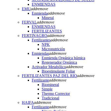
ENMIENDAS
EMU
add
remove
Enmienda
add
remove
Mineral
FERVAL
add
remove
ENMIENDAS
FERTILIZANTES
FERTINAGRO
add
remove
Fertilizantes
add
remove
NPK
Micronutrición
Enmiendas
add
remove
Enmienda Orgánica húmica
Regenerador Orgánica
Activador Metabólico
add
remove
Bioestimulante Foliar
FERTILIZANTES PAZ DEL RIO
add
remove
Fertilizante
add
remove
Biomineral
Simple
Thermo Corrector
Tradicional
HAIFA
add
remove
Fertilizante
add
remove