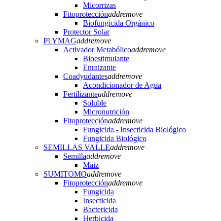
Micorrizas
Fitoprotección
add
remove
Biofungicida Orgánico
Protector Solar
PLYMAG
add
remove
Activador Metabólico
add
remove
Bioestimulante
Enraizante
Coadyudantes
add
remove
Acondicionador de Agua
Fertilizante
add
remove
Soluble
Micronutrición
Fitoprotección
add
remove
Fungicida - Insecticida Biológico
Fungicida Biológico
SEMILLAS VALLE
add
remove
Semilla
add
remove
Maiz
SUMITOMO
add
remove
Fitoprotección
add
remove
Fungicida
Insecticida
Bactericida
Herbicida