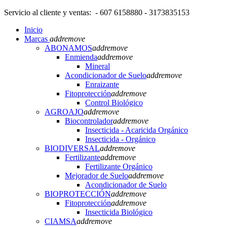
Servicio al cliente y ventas: - 607 6158880 - 3173835153
Inicio
Marcas
add
remove
ABONAMOS
add
remove
Enmienda
add
remove
Mineral
Acondicionador de Suelo
add
remove
Enraizante
Fitoprotección
add
remove
Control Biológico
AGROAJO
add
remove
Biocontrolador
add
remove
Insecticida - Acaricida Orgánico
Insecticida - Orgánico
BIODIVERSAL
add
remove
Fertilizante
add
remove
Fertilizante Orgánico
Mejorador de Suelo
add
remove
Acondicionador de Suelo
BIOPROTECCIÓN
add
remove
Fitoprotección
add
remove
Insecticida Biológico
CIAMSA
add
remove