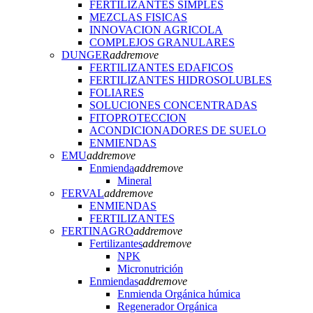
FERTILIZANTES SIMPLES
MEZCLAS FISICAS
INNOVACION AGRICOLA
COMPLEJOS GRANULARES
DUNGER
add
remove
FERTILIZANTES EDAFICOS
FERTILIZANTES HIDROSOLUBLES
FOLIARES
SOLUCIONES CONCENTRADAS
FITOPROTECCION
ACONDICIONADORES DE SUELO
ENMIENDAS
EMU
add
remove
Enmienda
add
remove
Mineral
FERVAL
add
remove
ENMIENDAS
FERTILIZANTES
FERTINAGRO
add
remove
Fertilizantes
add
remove
NPK
Micronutrición
Enmiendas
add
remove
Enmienda Orgánica húmica
Regenerador Orgánica