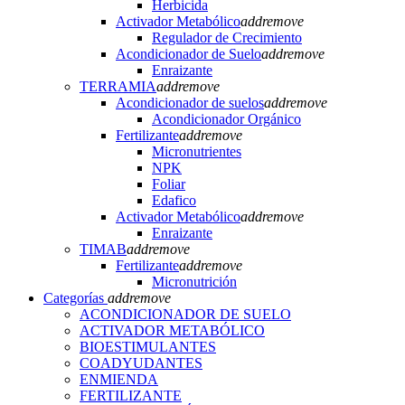
Herbicida
Activador Metabólico
add
remove
Regulador de Crecimiento
Acondicionador de Suelo
add
remove
Enraizante
TERRAMIA
add
remove
Acondicionador de suelos
add
remove
Acondicionador Orgánico
Fertilizante
add
remove
Micronutrientes
NPK
Foliar
Edafico
Activador Metabólico
add
remove
Enraizante
TIMAB
add
remove
Fertilizante
add
remove
Micronutrición
Categorías
add
remove
ACONDICIONADOR DE SUELO
ACTIVADOR METABÓLICO
BIOESTIMULANTES
COADYUDANTES
ENMIENDA
FERTILIZANTE