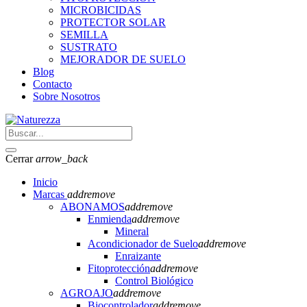
MICROBICIDAS
PROTECTOR SOLAR
SEMILLA
SUSTRATO
MEJORADOR DE SUELO
Blog
Contacto
Sobre Nosotros
Cerrar
arrow_back
Inicio
Marcas
add
remove
ABONAMOS
add
remove
Enmienda
add
remove
Mineral
Acondicionador de Suelo
add
remove
Enraizante
Fitoprotección
add
remove
Control Biológico
AGROAJO
add
remove
Biocontrolador
add
remove