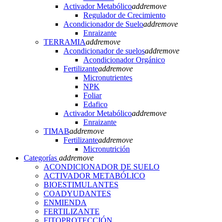
Activador Metabólico
add
remove
Regulador de Crecimiento
Acondicionador de Suelo
add
remove
Enraizante
TERRAMIA
add
remove
Acondicionador de suelos
add
remove
Acondicionador Orgánico
Fertilizante
add
remove
Micronutrientes
NPK
Foliar
Edafico
Activador Metabólico
add
remove
Enraizante
TIMAB
add
remove
Fertilizante
add
remove
Micronutrición
Categorías
add
remove
ACONDICIONADOR DE SUELO
ACTIVADOR METABÓLICO
BIOESTIMULANTES
COADYUDANTES
ENMIENDA
FERTILIZANTE
FITOPROTECCIÓN