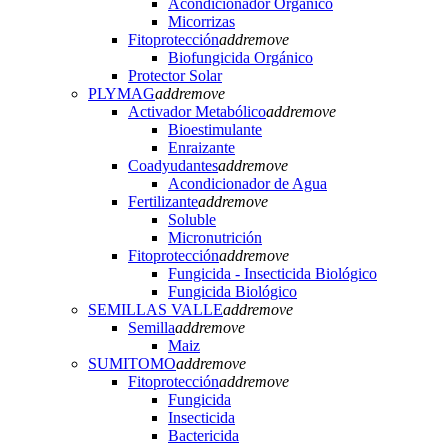
Acondicionador Orgánico
Micorrizas
Fitoprotección
add
remove
Biofungicida Orgánico
Protector Solar
PLYMAG
add
remove
Activador Metabólico
add
remove
Bioestimulante
Enraizante
Coadyudantes
add
remove
Acondicionador de Agua
Fertilizante
add
remove
Soluble
Micronutrición
Fitoprotección
add
remove
Fungicida - Insecticida Biológico
Fungicida Biológico
SEMILLAS VALLE
add
remove
Semilla
add
remove
Maiz
SUMITOMO
add
remove
Fitoprotección
add
remove
Fungicida
Insecticida
Bactericida