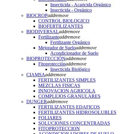
Insecticida - Acaricida Orgánico
Insecticida - Orgánico
BIOCROP
add
remove
CONTROL BIOLOGICO
BIOFERTILIZANTES
BIODIVERSAL
add
remove
Fertilizante
add
remove
Fertilizante Orgánico
Mejorador de Suelo
add
remove
Acondicionador de Suelo
BIOPROTECCIÓN
add
remove
Fitoprotección
add
remove
Insecticida Biológico
CIAMSA
add
remove
FERTILIZANTES SIMPLES
MEZCLAS FISICAS
INNOVACION AGRICOLA
COMPLEJOS GRANULARES
DUNGER
add
remove
FERTILIZANTES EDAFICOS
FERTILIZANTES HIDROSOLUBLES
FOLIARES
SOLUCIONES CONCENTRADAS
FITOPROTECCION
ACONDICIONADORES DE SUELO