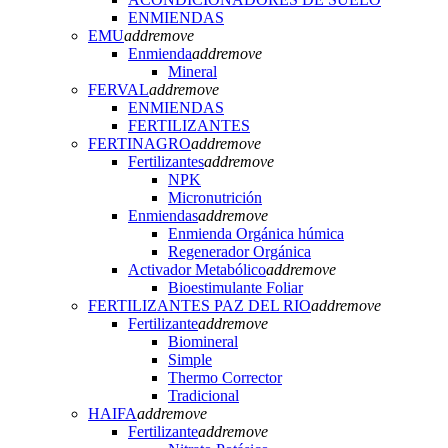
ENMIENDAS
EMU
add
remove
Enmienda
add
remove
Mineral
FERVAL
add
remove
ENMIENDAS
FERTILIZANTES
FERTINAGRO
add
remove
Fertilizantes
add
remove
NPK
Micronutrición
Enmiendas
add
remove
Enmienda Orgánica húmica
Regenerador Orgánica
Activador Metabólico
add
remove
Bioestimulante Foliar
FERTILIZANTES PAZ DEL RIO
add
remove
Fertilizante
add
remove
Biomineral
Simple
Thermo Corrector
Tradicional
HAIFA
add
remove
Fertilizante
add
remove