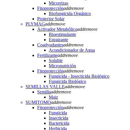
Micorrizas
Fitoprotección
add
remove
Biofungicida Orgánico
Protector Solar
PLYMAG
add
remove
Activador Metabólico
add
remove
Bioestimulante
Enraizante
Coadyudantes
add
remove
Acondicionador de Agua
Fertilizante
add
remove
Soluble
Micronutrición
Fitoprotección
add
remove
Fungicida - Insecticida Biológico
Fungicida Biológico
SEMILLAS VALLE
add
remove
Semilla
add
remove
Maiz
SUMITOMO
add
remove
Fitoprotección
add
remove
Fungicida
Insecticida
Bactericida
Herbicida