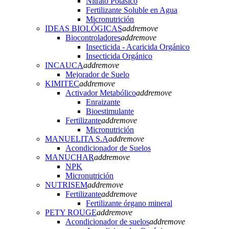
Nitrato Potásico
Fertilizante Soluble en Agua
Micronutrición
IDEAS BIOLÓGICAS
add
remove
Biocontroladores
add
remove
Insecticida - Acaricida Orgánico
Insecticida Orgánico
INCAUCA
add
remove
Mejorador de Suelo
KIMITEC
add
remove
Activador Metabólico
add
remove
Enraizante
Bioestimulante
Fertilizante
add
remove
Micronutrición
MANUELITA S.A
add
remove
Acondicionador de Suelos
MANUCHAR
add
remove
NPK
Micronutrición
NUTRISEM
add
remove
Fertilizante
add
remove
Fertilizante órgano mineral
PETY ROUGE
add
remove
Acondicionador de suelos
add
remove