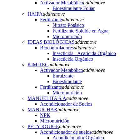
Activador Metabólico
add
remove
Bioestimulante Foliar
HAIFA
add
remove
Fertilizante
add
remove
Nitrato Potásico
Fertilizante Soluble en Agua
Micronutrición
IDEAS BIOLÓGICAS
add
remove
Biocontroladores
add
remove
Insecticida - Acaricida Orgánico
Insecticida Orgánico
KIMITEC
add
remove
Activador Metabólico
add
remove
Enraizante
Bioestimulante
Fertilizante
add
remove
Micronutrición
MANUELITA S.A
add
remove
Acondicionador de Suelos
MANUCHAR
add
remove
NPK
Micronutrición
PETY ROUGE
add
remove
Acondicionador de suelos
add
remove
Acondicionador Orgánico