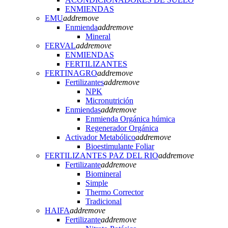
ENMIENDAS
EMU
add
remove
Enmienda
add
remove
Mineral
FERVAL
add
remove
ENMIENDAS
FERTILIZANTES
FERTINAGRO
add
remove
Fertilizantes
add
remove
NPK
Micronutrición
Enmiendas
add
remove
Enmienda Orgánica húmica
Regenerador Orgánica
Activador Metabólico
add
remove
Bioestimulante Foliar
FERTILIZANTES PAZ DEL RIO
add
remove
Fertilizante
add
remove
Biomineral
Simple
Thermo Corrector
Tradicional
HAIFA
add
remove
Fertilizante
add
remove