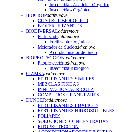
Insecticida - Acaricida Orgánico
Insecticida - Orgánico
BIOCROP
add
remove
CONTROL BIOLOGICO
BIOFERTILIZANTES
BIODIVERSAL
add
remove
Fertilizante
add
remove
Fertilizante Orgánico
Mejorador de Suelo
add
remove
Acondicionador de Suelo
BIOPROTECCIÓN
add
remove
Fitoprotección
add
remove
Insecticida Biológico
CIAMSA
add
remove
FERTILIZANTES SIMPLES
MEZCLAS FISICAS
INNOVACION AGRICOLA
COMPLEJOS GRANULARES
DUNGER
add
remove
FERTILIZANTES EDAFICOS
FERTILIZANTES HIDROSOLUBLES
FOLIARES
SOLUCIONES CONCENTRADAS
FITOPROTECCION
ACONDICIONADORES DE SUELO