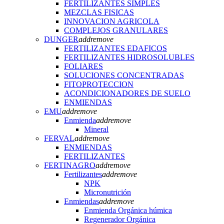
FERTILIZANTES SIMPLES
MEZCLAS FISICAS
INNOVACION AGRICOLA
COMPLEJOS GRANULARES
DUNGER
add
remove
FERTILIZANTES EDAFICOS
FERTILIZANTES HIDROSOLUBLES
FOLIARES
SOLUCIONES CONCENTRADAS
FITOPROTECCION
ACONDICIONADORES DE SUELO
ENMIENDAS
EMU
add
remove
Enmienda
add
remove
Mineral
FERVAL
add
remove
ENMIENDAS
FERTILIZANTES
FERTINAGRO
add
remove
Fertilizantes
add
remove
NPK
Micronutrición
Enmiendas
add
remove
Enmienda Orgánica húmica
Regenerador Orgánica