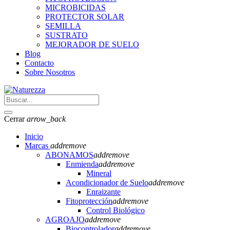
MICROBICIDAS
PROTECTOR SOLAR
SEMILLA
SUSTRATO
MEJORADOR DE SUELO
Blog
Contacto
Sobre Nosotros
Cerrar
arrow_back
Inicio
Marcas
add
remove
ABONAMOS
add
remove
Enmienda
add
remove
Mineral
Acondicionador de Suelo
add
remove
Enraizante
Fitoprotección
add
remove
Control Biológico
AGROAJO
add
remove
Biocontrolador
add
remove