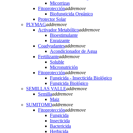
Micorrizas
Fitoprotección
add
remove
Biofungicida Orgánico
Protector Solar
PLYMAG
add
remove
Activador Metabólico
add
remove
Bioestimulante
Enraizante
Coadyudantes
add
remove
Acondicionador de Agua
Fertilizante
add
remove
Soluble
Micronutrición
Fitoprotección
add
remove
Fungicida - Insecticida Biológico
Fungicida Biológico
SEMILLAS VALLE
add
remove
Semilla
add
remove
Maiz
SUMITOMO
add
remove
Fitoprotección
add
remove
Fungicida
Insecticida
Bactericida
Herbicida