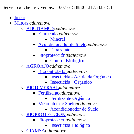
Servicio al cliente y ventas: - 607 6158880 - 3173835153
Inicio
Marcas
add
remove
ABONAMOS
add
remove
Enmienda
add
remove
Mineral
Acondicionador de Suelo
add
remove
Enraizante
Fitoprotección
add
remove
Control Biológico
AGROAJO
add
remove
Biocontrolador
add
remove
Insecticida - Acaricida Orgánico
Insecticida - Orgánico
BIODIVERSAL
add
remove
Fertilizante
add
remove
Fertilizante Orgánico
Mejorador de Suelo
add
remove
Acondicionador de Suelo
BIOPROTECCIÓN
add
remove
Fitoprotección
add
remove
Insecticida Biológico
CIAMSA
add
remove