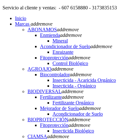
Servicio al cliente y ventas: - 607 6158880 - 3173835153
Inicio
Marcas
add
remove
ABONAMOS
add
remove
Enmienda
add
remove
Mineral
Acondicionador de Suelo
add
remove
Enraizante
Fitoprotección
add
remove
Control Biológico
AGROAJO
add
remove
Biocontrolador
add
remove
Insecticida - Acaricida Orgánico
Insecticida - Orgánico
BIODIVERSAL
add
remove
Fertilizante
add
remove
Fertilizante Orgánico
Mejorador de Suelo
add
remove
Acondicionador de Suelo
BIOPROTECCIÓN
add
remove
Fitoprotección
add
remove
Insecticida Biológico
CIAMSA
add
remove