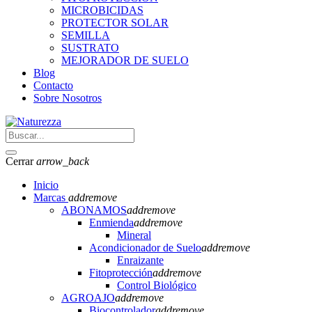
MICROBICIDAS
PROTECTOR SOLAR
SEMILLA
SUSTRATO
MEJORADOR DE SUELO
Blog
Contacto
Sobre Nosotros
Cerrar
arrow_back
Inicio
Marcas
add
remove
ABONAMOS
add
remove
Enmienda
add
remove
Mineral
Acondicionador de Suelo
add
remove
Enraizante
Fitoprotección
add
remove
Control Biológico
AGROAJO
add
remove
Biocontrolador
add
remove