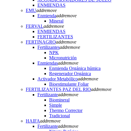
ENMIENDAS
EMU
add
remove
Enmienda
add
remove
Mineral
FERVAL
add
remove
ENMIENDAS
FERTILIZANTES
FERTINAGRO
add
remove
Fertilizantes
add
remove
NPK
Micronutrición
Enmiendas
add
remove
Enmienda Orgánica húmica
Regenerador Orgánica
Activador Metabólico
add
remove
Bioestimulante Foliar
FERTILIZANTES PAZ DEL RIO
add
remove
Fertilizante
add
remove
Biomineral
Simple
Thermo Corrector
Tradicional
HAIFA
add
remove
Fertilizante
add
remove