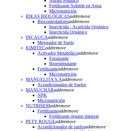
Nitrato Potásico
Fertilizante Soluble en Agua
Micronutrición
IDEAS BIOLÓGICAS
add
remove
Biocontroladores
add
remove
Insecticida - Acaricida Orgánico
Insecticida Orgánico
INCAUCA
add
remove
Mejorador de Suelo
KIMITEC
add
remove
Activador Metabólico
add
remove
Enraizante
Bioestimulante
Fertilizante
add
remove
Micronutrición
MANUELITA S.A
add
remove
Acondicionador de Suelos
MANUCHAR
add
remove
NPK
Micronutrición
NUTRISEM
add
remove
Fertilizante
add
remove
Fertilizante órgano mineral
PETY ROUGE
add
remove
Acondicionador de suelos
add
remove