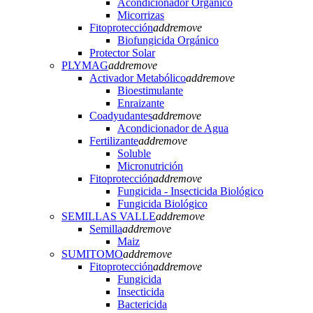
Acondicionador Orgánico
Micorrizas
Fitoprotección
add
remove
Biofungicida Orgánico
Protector Solar
PLYMAG
add
remove
Activador Metabólico
add
remove
Bioestimulante
Enraizante
Coadyudantes
add
remove
Acondicionador de Agua
Fertilizante
add
remove
Soluble
Micronutrición
Fitoprotección
add
remove
Fungicida - Insecticida Biológico
Fungicida Biológico
SEMILLAS VALLE
add
remove
Semilla
add
remove
Maiz
SUMITOMO
add
remove
Fitoprotección
add
remove
Fungicida
Insecticida
Bactericida