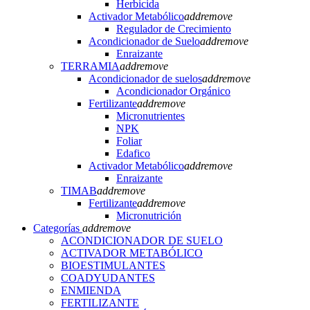
Herbicida
Activador Metabólico
add
remove
Regulador de Crecimiento
Acondicionador de Suelo
add
remove
Enraizante
TERRAMIA
add
remove
Acondicionador de suelos
add
remove
Acondicionador Orgánico
Fertilizante
add
remove
Micronutrientes
NPK
Foliar
Edafico
Activador Metabólico
add
remove
Enraizante
TIMAB
add
remove
Fertilizante
add
remove
Micronutrición
Categorías
add
remove
ACONDICIONADOR DE SUELO
ACTIVADOR METABÓLICO
BIOESTIMULANTES
COADYUDANTES
ENMIENDA
FERTILIZANTE