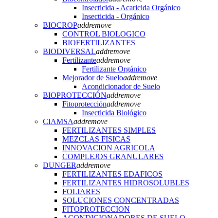
Insecticida - Acaricida Orgánico
Insecticida - Orgánico
BIOCROP
add
remove
CONTROL BIOLOGICO
BIOFERTILIZANTES
BIODIVERSAL
add
remove
Fertilizante
add
remove
Fertilizante Orgánico
Mejorador de Suelo
add
remove
Acondicionador de Suelo
BIOPROTECCIÓN
add
remove
Fitoprotección
add
remove
Insecticida Biológico
CIAMSA
add
remove
FERTILIZANTES SIMPLES
MEZCLAS FISICAS
INNOVACION AGRICOLA
COMPLEJOS GRANULARES
DUNGER
add
remove
FERTILIZANTES EDAFICOS
FERTILIZANTES HIDROSOLUBLES
FOLIARES
SOLUCIONES CONCENTRADAS
FITOPROTECCION
ACONDICIONADORES DE SUELO