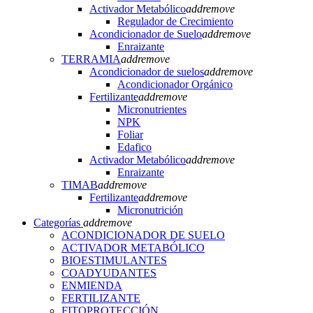
Activador Metabólico
add
remove
Regulador de Crecimiento
Acondicionador de Suelo
add
remove
Enraizante
TERRAMIA
add
remove
Acondicionador de suelos
add
remove
Acondicionador Orgánico
Fertilizante
add
remove
Micronutrientes
NPK
Foliar
Edafico
Activador Metabólico
add
remove
Enraizante
TIMAB
add
remove
Fertilizante
add
remove
Micronutrición
Categorías
add
remove
ACONDICIONADOR DE SUELO
ACTIVADOR METABÓLICO
BIOESTIMULANTES
COADYUDANTES
ENMIENDA
FERTILIZANTE
FITOPROTECCIÓN