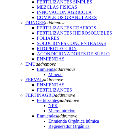
FERTILIZANTES SIMPLES
MEZCLAS FISICAS
INNOVACION AGRICOLA
COMPLEJOS GRANULARES
DUNGER
add
remove
FERTILIZANTES EDAFICOS
FERTILIZANTES HIDROSOLUBLES
FOLIARES
SOLUCIONES CONCENTRADAS
FITOPROTECCION
ACONDICIONADORES DE SUELO
ENMIENDAS
EMU
add
remove
Enmienda
add
remove
Mineral
FERVAL
add
remove
ENMIENDAS
FERTILIZANTES
FERTINAGRO
add
remove
Fertilizantes
add
remove
NPK
Micronutrición
Enmiendas
add
remove
Enmienda Orgánica húmica
Regenerador Orgánica