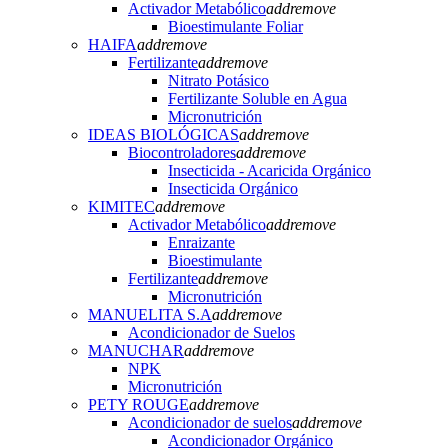
Activador Metabólico
add
remove
Bioestimulante Foliar
HAIFA
add
remove
Fertilizante
add
remove
Nitrato Potásico
Fertilizante Soluble en Agua
Micronutrición
IDEAS BIOLÓGICAS
add
remove
Biocontroladores
add
remove
Insecticida - Acaricida Orgánico
Insecticida Orgánico
KIMITEC
add
remove
Activador Metabólico
add
remove
Enraizante
Bioestimulante
Fertilizante
add
remove
Micronutrición
MANUELITA S.A
add
remove
Acondicionador de Suelos
MANUCHAR
add
remove
NPK
Micronutrición
PETY ROUGE
add
remove
Acondicionador de suelos
add
remove
Acondicionador Orgánico