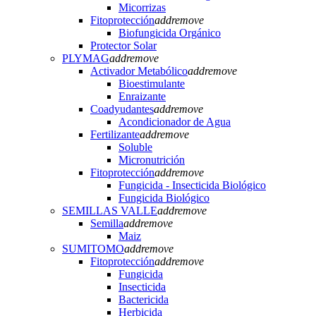
Micorrizas
Fitoprotección
add
remove
Biofungicida Orgánico
Protector Solar
PLYMAG
add
remove
Activador Metabólico
add
remove
Bioestimulante
Enraizante
Coadyudantes
add
remove
Acondicionador de Agua
Fertilizante
add
remove
Soluble
Micronutrición
Fitoprotección
add
remove
Fungicida - Insecticida Biológico
Fungicida Biológico
SEMILLAS VALLE
add
remove
Semilla
add
remove
Maiz
SUMITOMO
add
remove
Fitoprotección
add
remove
Fungicida
Insecticida
Bactericida
Herbicida