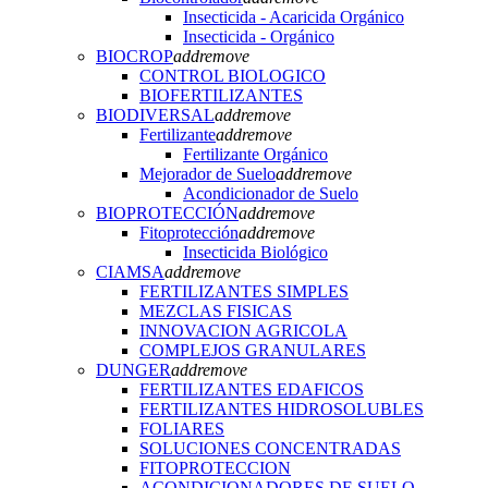
Insecticida - Acaricida Orgánico
Insecticida - Orgánico
BIOCROP
add
remove
CONTROL BIOLOGICO
BIOFERTILIZANTES
BIODIVERSAL
add
remove
Fertilizante
add
remove
Fertilizante Orgánico
Mejorador de Suelo
add
remove
Acondicionador de Suelo
BIOPROTECCIÓN
add
remove
Fitoprotección
add
remove
Insecticida Biológico
CIAMSA
add
remove
FERTILIZANTES SIMPLES
MEZCLAS FISICAS
INNOVACION AGRICOLA
COMPLEJOS GRANULARES
DUNGER
add
remove
FERTILIZANTES EDAFICOS
FERTILIZANTES HIDROSOLUBLES
FOLIARES
SOLUCIONES CONCENTRADAS
FITOPROTECCION
ACONDICIONADORES DE SUELO