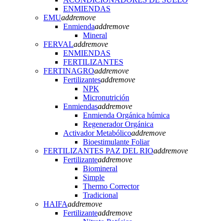
ENMIENDAS
EMU
add
remove
Enmienda
add
remove
Mineral
FERVAL
add
remove
ENMIENDAS
FERTILIZANTES
FERTINAGRO
add
remove
Fertilizantes
add
remove
NPK
Micronutrición
Enmiendas
add
remove
Enmienda Orgánica húmica
Regenerador Orgánica
Activador Metabólico
add
remove
Bioestimulante Foliar
FERTILIZANTES PAZ DEL RIO
add
remove
Fertilizante
add
remove
Biomineral
Simple
Thermo Corrector
Tradicional
HAIFA
add
remove
Fertilizante
add
remove