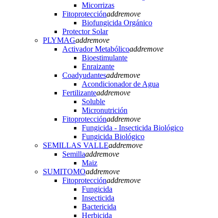
Micorrizas
Fitoprotección
add
remove
Biofungicida Orgánico
Protector Solar
PLYMAG
add
remove
Activador Metabólico
add
remove
Bioestimulante
Enraizante
Coadyudantes
add
remove
Acondicionador de Agua
Fertilizante
add
remove
Soluble
Micronutrición
Fitoprotección
add
remove
Fungicida - Insecticida Biológico
Fungicida Biológico
SEMILLAS VALLE
add
remove
Semilla
add
remove
Maiz
SUMITOMO
add
remove
Fitoprotección
add
remove
Fungicida
Insecticida
Bactericida
Herbicida