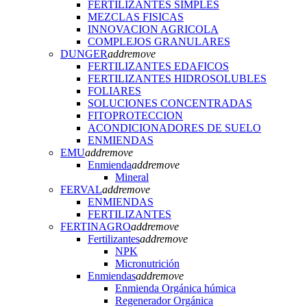
FERTILIZANTES SIMPLES
MEZCLAS FISICAS
INNOVACION AGRICOLA
COMPLEJOS GRANULARES
DUNGER
add
remove
FERTILIZANTES EDAFICOS
FERTILIZANTES HIDROSOLUBLES
FOLIARES
SOLUCIONES CONCENTRADAS
FITOPROTECCION
ACONDICIONADORES DE SUELO
ENMIENDAS
EMU
add
remove
Enmienda
add
remove
Mineral
FERVAL
add
remove
ENMIENDAS
FERTILIZANTES
FERTINAGRO
add
remove
Fertilizantes
add
remove
NPK
Micronutrición
Enmiendas
add
remove
Enmienda Orgánica húmica
Regenerador Orgánica