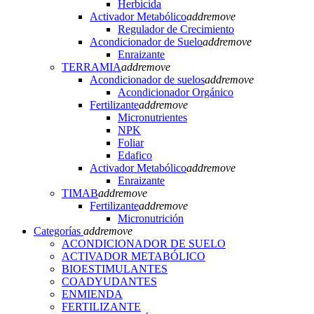
Herbicida
Activador Metabólico
add
remove
Regulador de Crecimiento
Acondicionador de Suelo
add
remove
Enraizante
TERRAMIA
add
remove
Acondicionador de suelos
add
remove
Acondicionador Orgánico
Fertilizante
add
remove
Micronutrientes
NPK
Foliar
Edafico
Activador Metabólico
add
remove
Enraizante
TIMAB
add
remove
Fertilizante
add
remove
Micronutrición
Categorías
add
remove
ACONDICIONADOR DE SUELO
ACTIVADOR METABÓLICO
BIOESTIMULANTES
COADYUDANTES
ENMIENDA
FERTILIZANTE