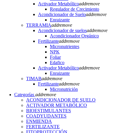
Activador Metabólico
add
remove
Regulador de Crecimiento
Acondicionador de Suelo
add
remove
Enraizante
TERRAMIA
add
remove
Acondicionador de suelos
add
remove
Acondicionador Orgánico
Fertilizante
add
remove
Micronutrientes
NPK
Foliar
Edafico
Activador Metabólico
add
remove
Enraizante
TIMAB
add
remove
Fertilizante
add
remove
Micronutrición
Categorías
add
remove
ACONDICIONADOR DE SUELO
ACTIVADOR METABÓLICO
BIOESTIMULANTES
COADYUDANTES
ENMIENDA
FERTILIZANTE
FITOPROTECCIÓN