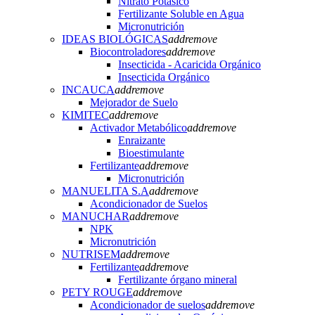
Nitrato Potásico
Fertilizante Soluble en Agua
Micronutrición
IDEAS BIOLÓGICAS
add
remove
Biocontroladores
add
remove
Insecticida - Acaricida Orgánico
Insecticida Orgánico
INCAUCA
add
remove
Mejorador de Suelo
KIMITEC
add
remove
Activador Metabólico
add
remove
Enraizante
Bioestimulante
Fertilizante
add
remove
Micronutrición
MANUELITA S.A
add
remove
Acondicionador de Suelos
MANUCHAR
add
remove
NPK
Micronutrición
NUTRISEM
add
remove
Fertilizante
add
remove
Fertilizante órgano mineral
PETY ROUGE
add
remove
Acondicionador de suelos
add
remove