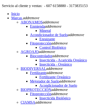
Servicio al cliente y ventas: - 607 6158880 - 3173835153
Inicio
Marcas
add
remove
ABONAMOS
add
remove
Enmienda
add
remove
Mineral
Acondicionador de Suelo
add
remove
Enraizante
Fitoprotección
add
remove
Control Biológico
AGROAJO
add
remove
Biocontrolador
add
remove
Insecticida - Acaricida Orgánico
Insecticida - Orgánico
BIODIVERSAL
add
remove
Fertilizante
add
remove
Fertilizante Orgánico
Mejorador de Suelo
add
remove
Acondicionador de Suelo
BIOPROTECCIÓN
add
remove
Fitoprotección
add
remove
Insecticida Biológico
CIAMSA
add
remove