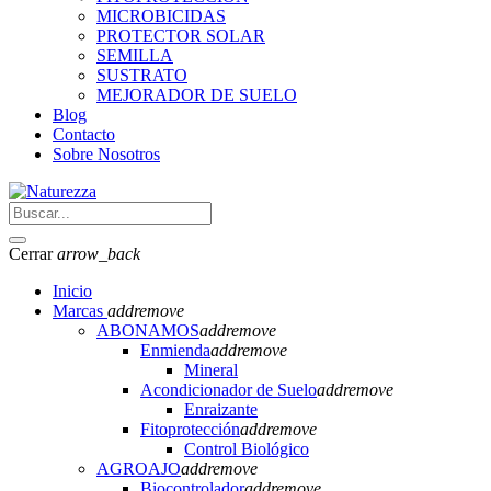
MICROBICIDAS
PROTECTOR SOLAR
SEMILLA
SUSTRATO
MEJORADOR DE SUELO
Blog
Contacto
Sobre Nosotros
Cerrar
arrow_back
Inicio
Marcas
add
remove
ABONAMOS
add
remove
Enmienda
add
remove
Mineral
Acondicionador de Suelo
add
remove
Enraizante
Fitoprotección
add
remove
Control Biológico
AGROAJO
add
remove
Biocontrolador
add
remove