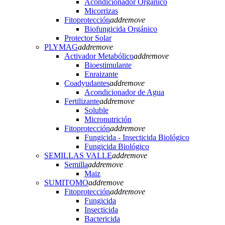
Acondicionador Orgánico
Micorrizas
Fitoprotección
add
remove
Biofungicida Orgánico
Protector Solar
PLYMAG
add
remove
Activador Metabólico
add
remove
Bioestimulante
Enraizante
Coadyudantes
add
remove
Acondicionador de Agua
Fertilizante
add
remove
Soluble
Micronutrición
Fitoprotección
add
remove
Fungicida - Insecticida Biológico
Fungicida Biológico
SEMILLAS VALLE
add
remove
Semilla
add
remove
Maiz
SUMITOMO
add
remove
Fitoprotección
add
remove
Fungicida
Insecticida
Bactericida