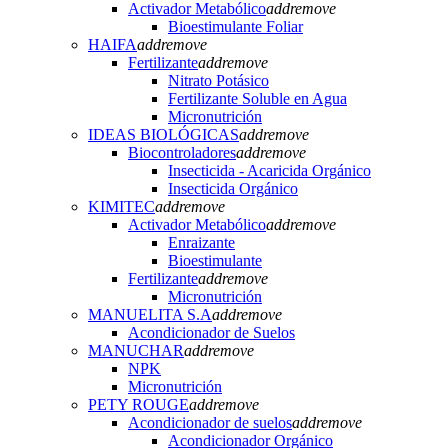
Activador Metabólico
add
remove
Bioestimulante Foliar
HAIFA
add
remove
Fertilizante
add
remove
Nitrato Potásico
Fertilizante Soluble en Agua
Micronutrición
IDEAS BIOLÓGICAS
add
remove
Biocontroladores
add
remove
Insecticida - Acaricida Orgánico
Insecticida Orgánico
KIMITEC
add
remove
Activador Metabólico
add
remove
Enraizante
Bioestimulante
Fertilizante
add
remove
Micronutrición
MANUELITA S.A
add
remove
Acondicionador de Suelos
MANUCHAR
add
remove
NPK
Micronutrición
PETY ROUGE
add
remove
Acondicionador de suelos
add
remove
Acondicionador Orgánico