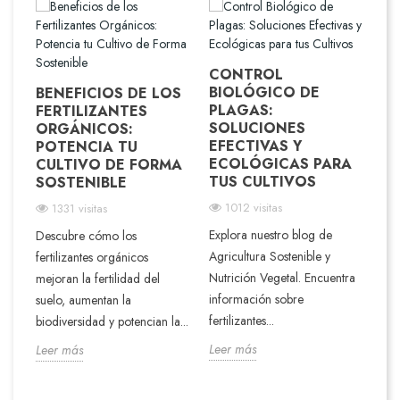
:
CONTROL
M
BIOLÓGICO DE
SU
BENEFICIOS DE LOS
PLAGAS:
U
FERTILIZANTES
SOLUCIONES
RE
ORGÁNICOS:
EFECTIVAS Y
S
POTENCIA TU
ECOLÓGICAS PARA
CULTIVO DE FORMA
TUS CULTIVOS
SOSTENIBLE
Des
1012 visitas
1331 visitas
mej
Explora nuestro blog de
Descubre cómo los
 las
enr
Agricultura Sostenible y
fertilizantes orgánicos
la 
Nutrición Vegetal. Encuentra
mejoran la fertilidad del
opt
información sobre
suelo, aumentan la
Lee
fertilizantes...
biodiversidad y potencian la...
Leer más
Leer más