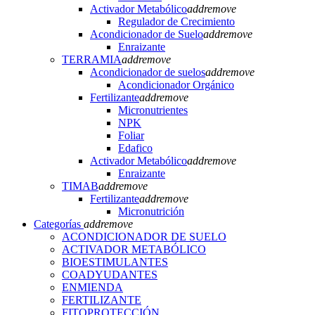
Activador Metabólico
add
remove
Regulador de Crecimiento
Acondicionador de Suelo
add
remove
Enraizante
TERRAMIA
add
remove
Acondicionador de suelos
add
remove
Acondicionador Orgánico
Fertilizante
add
remove
Micronutrientes
NPK
Foliar
Edafico
Activador Metabólico
add
remove
Enraizante
TIMAB
add
remove
Fertilizante
add
remove
Micronutrición
Categorías
add
remove
ACONDICIONADOR DE SUELO
ACTIVADOR METABÓLICO
BIOESTIMULANTES
COADYUDANTES
ENMIENDA
FERTILIZANTE
FITOPROTECCIÓN