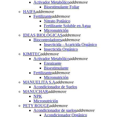
Activador Metabólico
add
remove
Bioestimulante Foliar
HAIFA
add
remove
Fertilizante
add
remove
Nitrato Potásico
Fertilizante Soluble en Agua
Micronutrición
IDEAS BIOLÓGICAS
add
remove
Biocontroladores
add
remove
Insecticida - Acaricida Orgánico
Insecticida Orgánico
KIMITEC
add
remove
Activador Metabólico
add
remove
Enraizante
Bioestimulante
Fertilizante
add
remove
Micronutrición
MANUELITA S.A
add
remove
Acondicionador de Suelos
MANUCHAR
add
remove
NPK
Micronutrición
PETY ROUGE
add
remove
Acondicionador de suelos
add
remove
Acondicionador Orgánico