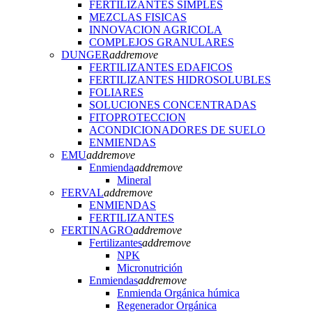
FERTILIZANTES SIMPLES
MEZCLAS FISICAS
INNOVACION AGRICOLA
COMPLEJOS GRANULARES
DUNGER
add
remove
FERTILIZANTES EDAFICOS
FERTILIZANTES HIDROSOLUBLES
FOLIARES
SOLUCIONES CONCENTRADAS
FITOPROTECCION
ACONDICIONADORES DE SUELO
ENMIENDAS
EMU
add
remove
Enmienda
add
remove
Mineral
FERVAL
add
remove
ENMIENDAS
FERTILIZANTES
FERTINAGRO
add
remove
Fertilizantes
add
remove
NPK
Micronutrición
Enmiendas
add
remove
Enmienda Orgánica húmica
Regenerador Orgánica