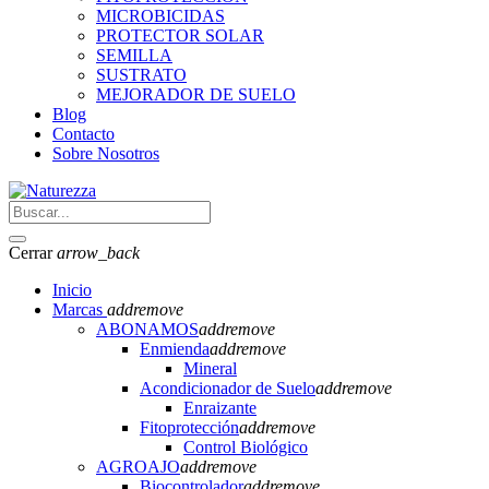
MICROBICIDAS
PROTECTOR SOLAR
SEMILLA
SUSTRATO
MEJORADOR DE SUELO
Blog
Contacto
Sobre Nosotros
Cerrar
arrow_back
Inicio
Marcas
add
remove
ABONAMOS
add
remove
Enmienda
add
remove
Mineral
Acondicionador de Suelo
add
remove
Enraizante
Fitoprotección
add
remove
Control Biológico
AGROAJO
add
remove
Biocontrolador
add
remove