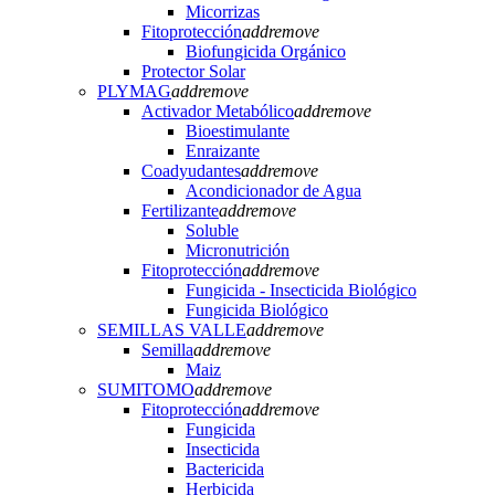
Micorrizas
Fitoprotección
add
remove
Biofungicida Orgánico
Protector Solar
PLYMAG
add
remove
Activador Metabólico
add
remove
Bioestimulante
Enraizante
Coadyudantes
add
remove
Acondicionador de Agua
Fertilizante
add
remove
Soluble
Micronutrición
Fitoprotección
add
remove
Fungicida - Insecticida Biológico
Fungicida Biológico
SEMILLAS VALLE
add
remove
Semilla
add
remove
Maiz
SUMITOMO
add
remove
Fitoprotección
add
remove
Fungicida
Insecticida
Bactericida
Herbicida