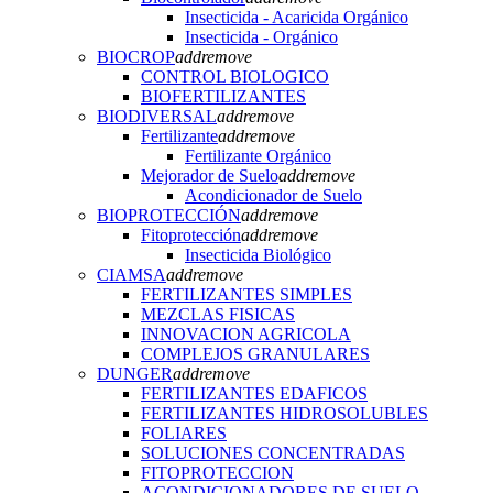
Insecticida - Acaricida Orgánico
Insecticida - Orgánico
BIOCROP
add
remove
CONTROL BIOLOGICO
BIOFERTILIZANTES
BIODIVERSAL
add
remove
Fertilizante
add
remove
Fertilizante Orgánico
Mejorador de Suelo
add
remove
Acondicionador de Suelo
BIOPROTECCIÓN
add
remove
Fitoprotección
add
remove
Insecticida Biológico
CIAMSA
add
remove
FERTILIZANTES SIMPLES
MEZCLAS FISICAS
INNOVACION AGRICOLA
COMPLEJOS GRANULARES
DUNGER
add
remove
FERTILIZANTES EDAFICOS
FERTILIZANTES HIDROSOLUBLES
FOLIARES
SOLUCIONES CONCENTRADAS
FITOPROTECCION
ACONDICIONADORES DE SUELO