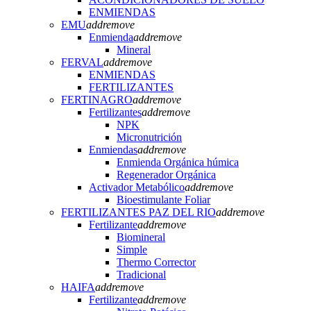
ENMIENDAS
EMU
add
remove
Enmienda
add
remove
Mineral
FERVAL
add
remove
ENMIENDAS
FERTILIZANTES
FERTINAGRO
add
remove
Fertilizantes
add
remove
NPK
Micronutrición
Enmiendas
add
remove
Enmienda Orgánica húmica
Regenerador Orgánica
Activador Metabólico
add
remove
Bioestimulante Foliar
FERTILIZANTES PAZ DEL RIO
add
remove
Fertilizante
add
remove
Biomineral
Simple
Thermo Corrector
Tradicional
HAIFA
add
remove
Fertilizante
add
remove