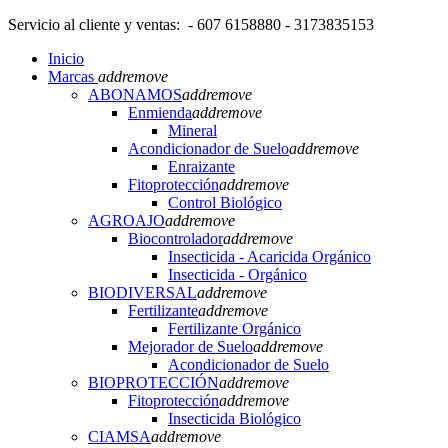
Servicio al cliente y ventas: - 607 6158880 - 3173835153
Inicio
Marcas
add
remove
ABONAMOS
add
remove
Enmienda
add
remove
Mineral
Acondicionador de Suelo
add
remove
Enraizante
Fitoprotección
add
remove
Control Biológico
AGROAJO
add
remove
Biocontrolador
add
remove
Insecticida - Acaricida Orgánico
Insecticida - Orgánico
BIODIVERSAL
add
remove
Fertilizante
add
remove
Fertilizante Orgánico
Mejorador de Suelo
add
remove
Acondicionador de Suelo
BIOPROTECCIÓN
add
remove
Fitoprotección
add
remove
Insecticida Biológico
CIAMSA
add
remove