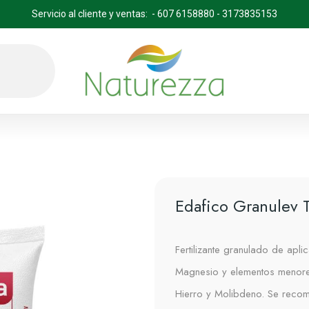
Servicio al cliente y ventas: - 607 6158880 - 3173835153
Edafico Granulev 
Fertilizante granulado de apli
Magnesio y elementos menor
Hierro y Molibdeno. Se recomi