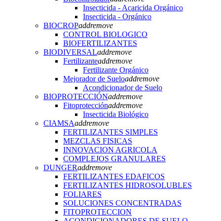
Insecticida - Acaricida Orgánico
Insecticida - Orgánico
BIOCROP
add
remove
CONTROL BIOLOGICO
BIOFERTILIZANTES
BIODIVERSAL
add
remove
Fertilizante
add
remove
Fertilizante Orgánico
Mejorador de Suelo
add
remove
Acondicionador de Suelo
BIOPROTECCIÓN
add
remove
Fitoprotección
add
remove
Insecticida Biológico
CIAMSA
add
remove
FERTILIZANTES SIMPLES
MEZCLAS FISICAS
INNOVACION AGRICOLA
COMPLEJOS GRANULARES
DUNGER
add
remove
FERTILIZANTES EDAFICOS
FERTILIZANTES HIDROSOLUBLES
FOLIARES
SOLUCIONES CONCENTRADAS
FITOPROTECCION
ACONDICIONADORES DE SUELO