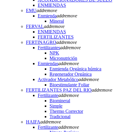
ENMIENDAS
EMU
add
remove
Enmienda
add
remove
Mineral
FERVAL
add
remove
ENMIENDAS
FERTILIZANTES
FERTINAGRO
add
remove
Fertilizantes
add
remove
NPK
Micronutrición
Enmiendas
add
remove
Enmienda Orgánica húmica
Regenerador Orgánica
Activador Metabólico
add
remove
Bioestimulante Foliar
FERTILIZANTES PAZ DEL RIO
add
remove
Fertilizante
add
remove
Biomineral
Simple
Thermo Corrector
Tradicional
HAIFA
add
remove
Fertilizante
add
remove