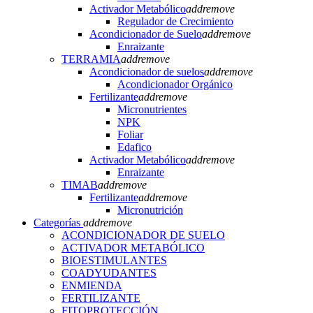
Activador Metabólico
add
remove
Regulador de Crecimiento
Acondicionador de Suelo
add
remove
Enraizante
TERRAMIA
add
remove
Acondicionador de suelos
add
remove
Acondicionador Orgánico
Fertilizante
add
remove
Micronutrientes
NPK
Foliar
Edafico
Activador Metabólico
add
remove
Enraizante
TIMAB
add
remove
Fertilizante
add
remove
Micronutrición
Categorías
add
remove
ACONDICIONADOR DE SUELO
ACTIVADOR METABÓLICO
BIOESTIMULANTES
COADYUDANTES
ENMIENDA
FERTILIZANTE
FITOPROTECCIÓN