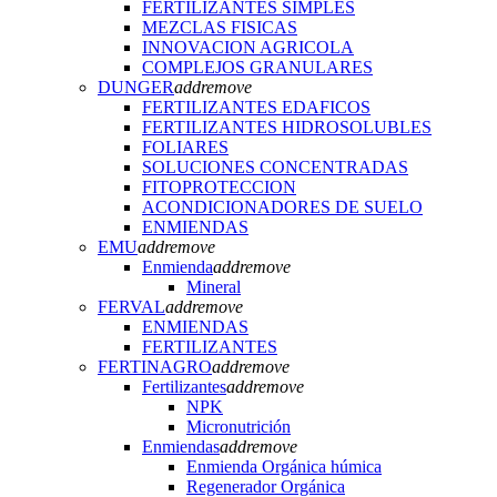
FERTILIZANTES SIMPLES
MEZCLAS FISICAS
INNOVACION AGRICOLA
COMPLEJOS GRANULARES
DUNGER
add
remove
FERTILIZANTES EDAFICOS
FERTILIZANTES HIDROSOLUBLES
FOLIARES
SOLUCIONES CONCENTRADAS
FITOPROTECCION
ACONDICIONADORES DE SUELO
ENMIENDAS
EMU
add
remove
Enmienda
add
remove
Mineral
FERVAL
add
remove
ENMIENDAS
FERTILIZANTES
FERTINAGRO
add
remove
Fertilizantes
add
remove
NPK
Micronutrición
Enmiendas
add
remove
Enmienda Orgánica húmica
Regenerador Orgánica