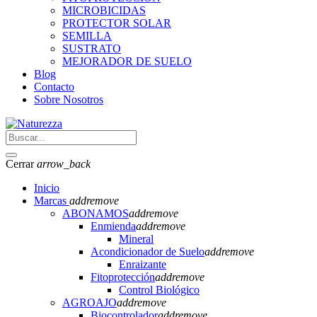
MICROBICIDAS
PROTECTOR SOLAR
SEMILLA
SUSTRATO
MEJORADOR DE SUELO
Blog
Contacto
Sobre Nosotros
Cerrar
arrow_back
Inicio
Marcas
add
remove
ABONAMOS
add
remove
Enmienda
add
remove
Mineral
Acondicionador de Suelo
add
remove
Enraizante
Fitoprotección
add
remove
Control Biológico
AGROAJO
add
remove
Biocontrolador
add
remove