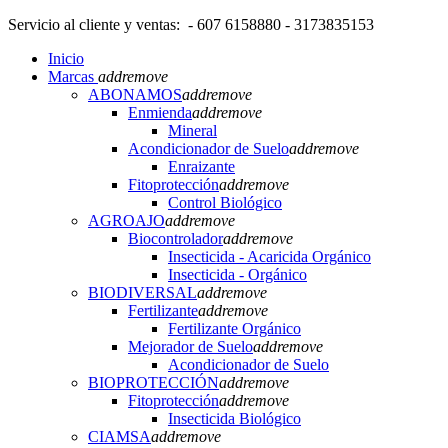
Servicio al cliente y ventas: - 607 6158880 - 3173835153
Inicio
Marcas
add
remove
ABONAMOS
add
remove
Enmienda
add
remove
Mineral
Acondicionador de Suelo
add
remove
Enraizante
Fitoprotección
add
remove
Control Biológico
AGROAJO
add
remove
Biocontrolador
add
remove
Insecticida - Acaricida Orgánico
Insecticida - Orgánico
BIODIVERSAL
add
remove
Fertilizante
add
remove
Fertilizante Orgánico
Mejorador de Suelo
add
remove
Acondicionador de Suelo
BIOPROTECCIÓN
add
remove
Fitoprotección
add
remove
Insecticida Biológico
CIAMSA
add
remove