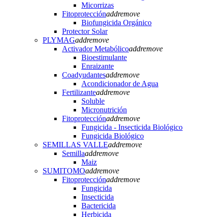
Micorrizas
Fitoprotección
add
remove
Biofungicida Orgánico
Protector Solar
PLYMAG
add
remove
Activador Metabólico
add
remove
Bioestimulante
Enraizante
Coadyudantes
add
remove
Acondicionador de Agua
Fertilizante
add
remove
Soluble
Micronutrición
Fitoprotección
add
remove
Fungicida - Insecticida Biológico
Fungicida Biológico
SEMILLAS VALLE
add
remove
Semilla
add
remove
Maiz
SUMITOMO
add
remove
Fitoprotección
add
remove
Fungicida
Insecticida
Bactericida
Herbicida