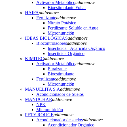
Activador Metabólico
add
remove
Bioestimulante Foliar
HAIFA
add
remove
Fertilizante
add
remove
Nitrato Potásico
Fertilizante Soluble en Agua
Micronutrición
IDEAS BIOLÓGICAS
add
remove
Biocontroladores
add
remove
Insecticida - Acaricida Orgánico
Insecticida Orgánico
KIMITEC
add
remove
Activador Metabólico
add
remove
Enraizante
Bioestimulante
Fertilizante
add
remove
Micronutrición
MANUELITA S.A
add
remove
Acondicionador de Suelos
MANUCHAR
add
remove
NPK
Micronutrición
PETY ROUGE
add
remove
Acondicionador de suelos
add
remove
Acondicionador Orgánico