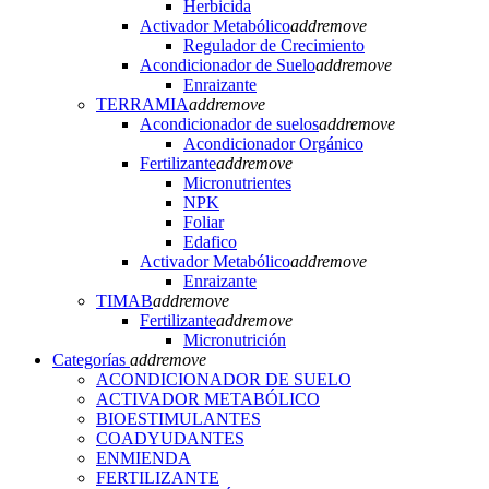
Herbicida
Activador Metabólico
add
remove
Regulador de Crecimiento
Acondicionador de Suelo
add
remove
Enraizante
TERRAMIA
add
remove
Acondicionador de suelos
add
remove
Acondicionador Orgánico
Fertilizante
add
remove
Micronutrientes
NPK
Foliar
Edafico
Activador Metabólico
add
remove
Enraizante
TIMAB
add
remove
Fertilizante
add
remove
Micronutrición
Categorías
add
remove
ACONDICIONADOR DE SUELO
ACTIVADOR METABÓLICO
BIOESTIMULANTES
COADYUDANTES
ENMIENDA
FERTILIZANTE