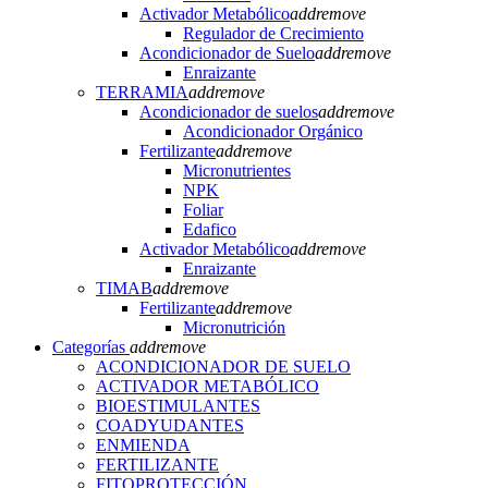
Activador Metabólico
add
remove
Regulador de Crecimiento
Acondicionador de Suelo
add
remove
Enraizante
TERRAMIA
add
remove
Acondicionador de suelos
add
remove
Acondicionador Orgánico
Fertilizante
add
remove
Micronutrientes
NPK
Foliar
Edafico
Activador Metabólico
add
remove
Enraizante
TIMAB
add
remove
Fertilizante
add
remove
Micronutrición
Categorías
add
remove
ACONDICIONADOR DE SUELO
ACTIVADOR METABÓLICO
BIOESTIMULANTES
COADYUDANTES
ENMIENDA
FERTILIZANTE
FITOPROTECCIÓN