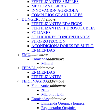
FERTILIZANTES SIMPLES
MEZCLAS FISICAS
INNOVACION AGRICOLA
COMPLEJOS GRANULARES
DUNGER
add
remove
FERTILIZANTES EDAFICOS
FERTILIZANTES HIDROSOLUBLES
FOLIARES
SOLUCIONES CONCENTRADAS
FITOPROTECCION
ACONDICIONADORES DE SUELO
ENMIENDAS
EMU
add
remove
Enmienda
add
remove
Mineral
FERVAL
add
remove
ENMIENDAS
FERTILIZANTES
FERTINAGRO
add
remove
Fertilizantes
add
remove
NPK
Micronutrición
Enmiendas
add
remove
Enmienda Orgánica húmica
Regenerador Orgánica