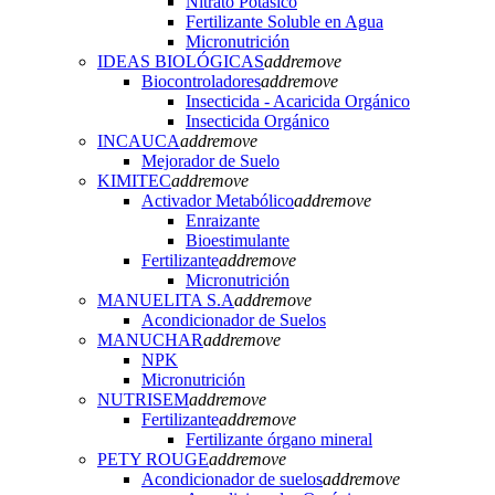
Nitrato Potásico
Fertilizante Soluble en Agua
Micronutrición
IDEAS BIOLÓGICAS
add
remove
Biocontroladores
add
remove
Insecticida - Acaricida Orgánico
Insecticida Orgánico
INCAUCA
add
remove
Mejorador de Suelo
KIMITEC
add
remove
Activador Metabólico
add
remove
Enraizante
Bioestimulante
Fertilizante
add
remove
Micronutrición
MANUELITA S.A
add
remove
Acondicionador de Suelos
MANUCHAR
add
remove
NPK
Micronutrición
NUTRISEM
add
remove
Fertilizante
add
remove
Fertilizante órgano mineral
PETY ROUGE
add
remove
Acondicionador de suelos
add
remove