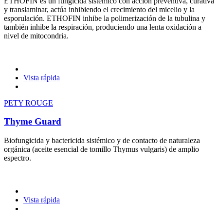
ETHOFIN es un fungicida sistémico con acción preventiva, curativa
y translaminar, actúa inhibiendo el crecimiento del micelio y la
esporulación. ETHOFIN inhibe la polimerización de la tubulina y
también inhibe la respiración, produciendo una lenta oxidación a
nivel de mitocondria.
Vista rápida
PETY ROUGE
Thyme Guard
Biofungicida y bactericida sistémico y de contacto de naturaleza
orgánica (aceite esencial de tomillo Thymus vulgaris) de amplio
espectro.
Vista rápida