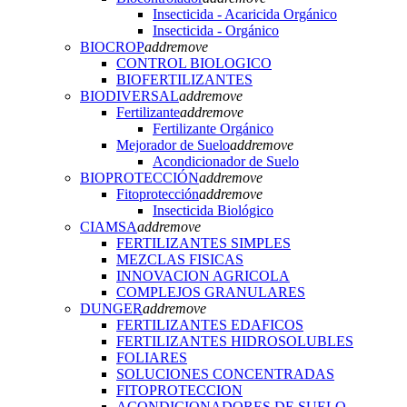
Insecticida - Acaricida Orgánico
Insecticida - Orgánico
BIOCROP
add
remove
CONTROL BIOLOGICO
BIOFERTILIZANTES
BIODIVERSAL
add
remove
Fertilizante
add
remove
Fertilizante Orgánico
Mejorador de Suelo
add
remove
Acondicionador de Suelo
BIOPROTECCIÓN
add
remove
Fitoprotección
add
remove
Insecticida Biológico
CIAMSA
add
remove
FERTILIZANTES SIMPLES
MEZCLAS FISICAS
INNOVACION AGRICOLA
COMPLEJOS GRANULARES
DUNGER
add
remove
FERTILIZANTES EDAFICOS
FERTILIZANTES HIDROSOLUBLES
FOLIARES
SOLUCIONES CONCENTRADAS
FITOPROTECCION
ACONDICIONADORES DE SUELO