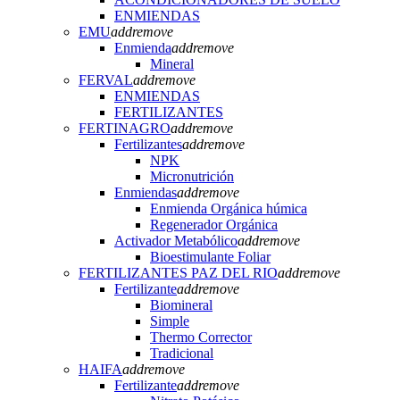
ENMIENDAS
EMU
add
remove
Enmienda
add
remove
Mineral
FERVAL
add
remove
ENMIENDAS
FERTILIZANTES
FERTINAGRO
add
remove
Fertilizantes
add
remove
NPK
Micronutrición
Enmiendas
add
remove
Enmienda Orgánica húmica
Regenerador Orgánica
Activador Metabólico
add
remove
Bioestimulante Foliar
FERTILIZANTES PAZ DEL RIO
add
remove
Fertilizante
add
remove
Biomineral
Simple
Thermo Corrector
Tradicional
HAIFA
add
remove
Fertilizante
add
remove