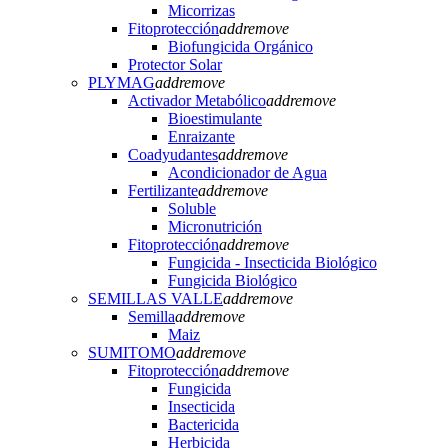
Micorrizas
Fitoprotección
add
remove
Biofungicida Orgánico
Protector Solar
PLYMAG
add
remove
Activador Metabólico
add
remove
Bioestimulante
Enraizante
Coadyudantes
add
remove
Acondicionador de Agua
Fertilizante
add
remove
Soluble
Micronutrición
Fitoprotección
add
remove
Fungicida - Insecticida Biológico
Fungicida Biológico
SEMILLAS VALLE
add
remove
Semilla
add
remove
Maiz
SUMITOMO
add
remove
Fitoprotección
add
remove
Fungicida
Insecticida
Bactericida
Herbicida