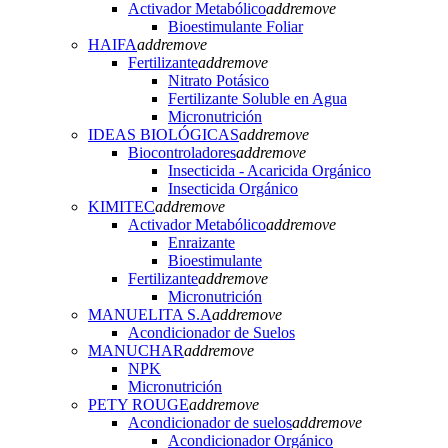
Activador Metabólico
add
remove
Bioestimulante Foliar
HAIFA
add
remove
Fertilizante
add
remove
Nitrato Potásico
Fertilizante Soluble en Agua
Micronutrición
IDEAS BIOLÓGICAS
add
remove
Biocontroladores
add
remove
Insecticida - Acaricida Orgánico
Insecticida Orgánico
KIMITEC
add
remove
Activador Metabólico
add
remove
Enraizante
Bioestimulante
Fertilizante
add
remove
Micronutrición
MANUELITA S.A
add
remove
Acondicionador de Suelos
MANUCHAR
add
remove
NPK
Micronutrición
PETY ROUGE
add
remove
Acondicionador de suelos
add
remove
Acondicionador Orgánico