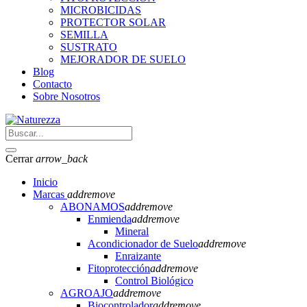
MICROBICIDAS
PROTECTOR SOLAR
SEMILLA
SUSTRATO
MEJORADOR DE SUELO
Blog
Contacto
Sobre Nosotros
Cerrar
arrow_back
Inicio
Marcas
add
remove
ABONAMOS
add
remove
Enmienda
add
remove
Mineral
Acondicionador de Suelo
add
remove
Enraizante
Fitoprotección
add
remove
Control Biológico
AGROAJO
add
remove
Biocontrolador
add
remove