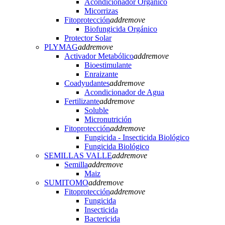
Acondicionador Orgánico
Micorrizas
Fitoprotección
add
remove
Biofungicida Orgánico
Protector Solar
PLYMAG
add
remove
Activador Metabólico
add
remove
Bioestimulante
Enraizante
Coadyudantes
add
remove
Acondicionador de Agua
Fertilizante
add
remove
Soluble
Micronutrición
Fitoprotección
add
remove
Fungicida - Insecticida Biológico
Fungicida Biológico
SEMILLAS VALLE
add
remove
Semilla
add
remove
Maiz
SUMITOMO
add
remove
Fitoprotección
add
remove
Fungicida
Insecticida
Bactericida