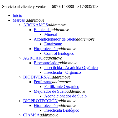
Servicio al cliente y ventas: - 607 6158880 - 3173835153
Inicio
Marcas
add
remove
ABONAMOS
add
remove
Enmienda
add
remove
Mineral
Acondicionador de Suelo
add
remove
Enraizante
Fitoprotección
add
remove
Control Biológico
AGROAJO
add
remove
Biocontrolador
add
remove
Insecticida - Acaricida Orgánico
Insecticida - Orgánico
BIODIVERSAL
add
remove
Fertilizante
add
remove
Fertilizante Orgánico
Mejorador de Suelo
add
remove
Acondicionador de Suelo
BIOPROTECCIÓN
add
remove
Fitoprotección
add
remove
Insecticida Biológico
CIAMSA
add
remove